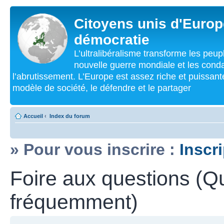
Citoyens unis d'Europe
démocratie
L’ultralibéralisme transforme les peu
nouvelle guerre mondiale et les cond
l’abrutissement. L’Europe est assez riche et puissan
modèle de société, le défendre et le partager
Accueil
‹
Index du forum
» Pour vous inscrire :
Inscr
Foire aux questions (Q
fréquemment)