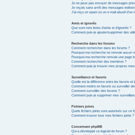
Je ne peux pas envoyer de messages privé
Je reçois sans arrêt des messages indésira
J’ai reçu un spam ou un e-mail abusif d’un
Amis et ignorés
Que sont mes listes d’amis et d’ignorés ?
Comment puis-je ajouter/supprimer des utili
Recherche dans les forums
Comment rechercher dans les forums ?
Pourquoi ma recherche ne renvoie aucun ré
Pourquoi ma recherche renvoie une page b
Comment rechercher des membres ?
Comment puis-je trouver mes propres mess
Surveillance et favoris
Quelle est la différence entre les favoris et 
Comment mettre en favoris ou surveiller de
Comment surveiller des forums ?
Comment puis-je supprimer mes surveillanc
Fichiers joints
Quels fichiers joints sont autorisés sur ce 
Comment trouver tous mes fichiers joints ?
Concernant phpBB
Qui a développé ce logiciel de forum ?