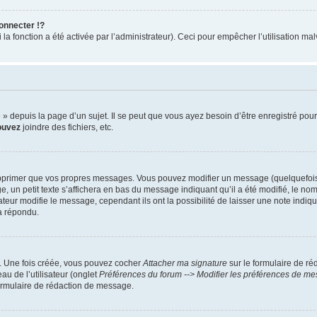
nnecter !?
 fonction a été activée par l’administrateur). Ceci pour empêcher l’utilisation malve
depuis la page d’un sujet. Il se peut que vous ayez besoin d’être enregistré pour
ouvez
joindre des fichiers, etc.
pprimer que vos propres messages. Vous pouvez modifier un message (quelquefois d
petit texte s’affichera en bas du message indiquant qu’il a été modifié, le nombre 
ur modifie le message, cependant ils ont la possibilité de laisser une note indiquan
a répondu.
r. Une fois créée, vous pouvez cocher
Attacher ma signature
sur le formulaire de ré
au de l’utilisateur (onglet
Préférences du forum --> Modifier les préférences de m
ormulaire de rédaction de message.