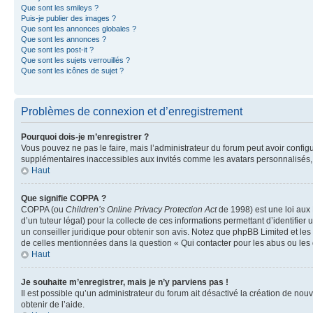
Que sont les smileys ?
Puis-je publier des images ?
Que sont les annonces globales ?
Que sont les annonces ?
Que sont les post-it ?
Que sont les sujets verrouillés ?
Que sont les icônes de sujet ?
Problèmes de connexion et d’enregistrement
Pourquoi dois-je m’enregistrer ?
Vous pouvez ne pas le faire, mais l’administrateur du forum peut avoir configu
supplémentaires inaccessibles aux invités comme les avatars personnalisés, l
Haut
Que signifie COPPA ?
COPPA (ou
Children’s Online Privacy Protection Act
de 1998) est une loi aux 
d’un tuteur légal) pour la collecte de ces informations permettant d’identifie
un conseiller juridique pour obtenir son avis. Notez que phpBB Limited et les 
de celles mentionnées dans la question « Qui contacter pour les abus ou les
Haut
Je souhaite m’enregistrer, mais je n’y parviens pas !
Il est possible qu’un administrateur du forum ait désactivé la création de nou
obtenir de l’aide.