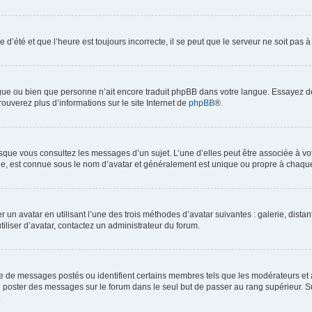
 d’été et que l’heure est toujours incorrecte, il se peut que le serveur ne soit pas 
langue ou bien que personne n’ait encore traduit phpBB dans votre langue. Essayez d
rouverez plus d’informations sur le site Internet de
phpBB
®.
orsque vous consultez les messages d’un sujet. L’une d’elles peut être associée à v
nde, est connue sous le nom d’avatar et généralement est unique ou propre à chaq
r un avatar en utilisant l’une des trois méthodes d’avatar suivantes : galerie, dista
tiliser d’avatar, contactez un administrateur du forum.
re de messages postés ou identifient certains membres tels que les modérateurs et
z de poster des messages sur le forum dans le seul but de passer au rang supérieur. S
.