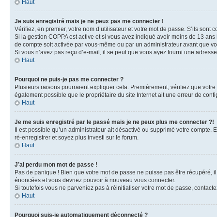
Haut
Je suis enregistré mais je ne peux pas me connecter !
Vérifiez, en premier, votre nom d’utilisateur et votre mot de passe. S’ils sont cor
Si la gestion COPPA est active et si vous avez indiqué avoir moins de 13 ans 
de compte soit activée par vous-même ou par un administrateur avant que vous
Si vous n’avez pas reçu d’e-mail, il se peut que vous ayez fourni une adresse in
Haut
Pourquoi ne puis-je pas me connecter ?
Plusieurs raisons pourraient expliquer cela. Premièrement, vérifiez que votre n
également possible que le propriétaire du site Internet ait une erreur de config
Haut
Je me suis enregistré par le passé mais je ne peux plus me connecter ?!
Il est possible qu’un administrateur ait désactivé ou supprimé votre compte. E
ré-enregistrer et soyez plus investi sur le forum.
Haut
J’ai perdu mon mot de passe !
Pas de panique ! Bien que votre mot de passe ne puisse pas être récupéré, il 
énoncées et vous devriez pouvoir à nouveau vous connecter.
Si toutefois vous ne parveniez pas à réinitialiser votre mot de passe, contact
Haut
Pourquoi suis-je automatiquement déconnecté ?