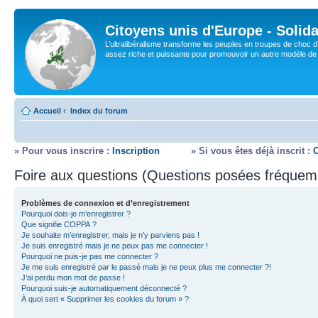
Citoyens unis d'Europe - Solida
L’ultralibéralisme transforme les peuples en troupes de choc d
assez riche et puissante pour promouvoir un autre modèle de s
Accueil
‹
Index du forum
» Pour vous inscrire :
Inscription
» Si vous êtes déjà inscrit :
Foire aux questions (Questions posées fréque
Problèmes de connexion et d’enregistrement
Pourquoi dois-je m’enregistrer ?
Que signifie COPPA ?
Je souhaite m’enregistrer, mais je n’y parviens pas !
Je suis enregistré mais je ne peux pas me connecter !
Pourquoi ne puis-je pas me connecter ?
Je me suis enregistré par le passé mais je ne peux plus me connecter ?!
J’ai perdu mon mot de passe !
Pourquoi suis-je automatiquement déconnecté ?
À quoi sert « Supprimer les cookies du forum » ?