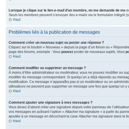
Lorsque je clique sur le lien
e-mail
d’un membre, on me demande de me co
Seuls les membres peuvent s’envoyer des e-mails via le formulaire intégré (si la
Haut
Problèmes liés à la publication de messages
Comment créer un nouveau sujet ou poster une réponse ?
Cliquez sur le bouton « Nouveau » depuis la page d’un forum ou « Répondre » 
page des forums, exemple : Vous
pouvez
poster de nouveaux sujets, Vous
p
Haut
Comment modifier ou supprimer un message ?
À moins d’être administrateur ou modérateur, vous ne pouvez modifier ou su
modifier
du message correspondant. Si quelqu’un a déjà répondu au message, un 
modification. Ce message n’apparaîtra pas si un modérateur ou un administrate
utilisateurs ne peuvent pas supprimer un message une fois que quelqu’un y 
Haut
Comment ajouter une signature à mes messages ?
Vous devez d’abord créer une signature depuis votre panneau de l’utilisateu
vos messages en activant l’option « Attacher ma signature » à partir du panne
ajoutée à un message en décochant la case
Attacher ma signature
dans le f
Haut