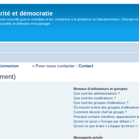
rité et démocratie
’une nouvelle guerre mondiale et les condamne à la pénitence et l’abrutissement. L’Europe es
ociété, le défendre et le partager
Connexion
» Pour nous contacter :
Contact
mment)
Niveaux d’utilisateurs et groupes
Que sont les administrateurs ?
Que sont les modérateurs ?
Que sont les groupes d’utilisateurs ?
Où trouver la liste des groupes d’utilisateu
Comment devenir chef de groupe ?
Pourquoi certains membres apparaissent da
Qu’est-ce qu’un « Groupe par défaut » ?
Qu’est-ce que le lien « L’équipe du forum » 
Messagerie privée