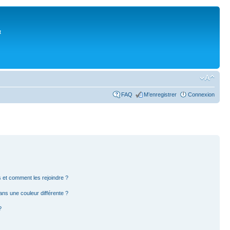
t
FAQ
M’enregistrer
Connexion
rs et comment les rejoindre ?
ns une couleur différente ?
?