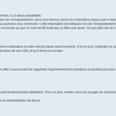
rects, il y a deux possibilités :
lors de l’enregistrement, alors vous devrez suivre les instructions reçues par e-ma
 puissiez vous connecter. Cette information est indiquée lors de l’enregistrement. 
correcte ou que l’e-mail ait été traité par un filtre anti-spam. Si vous êtes sûr de 
om d’utilisateur et votre mot de passe soient corrects. S’ils le sont, contactez un a
uration de son côté, et qu’il devra la corriger.
n effet, il est courant de supprimer régulièrement les membres ne postant pas pour 
peut facilement être réinitialisé. Pour ce faire, rendez vous sur la page de connexi
ez un administrateur du forum.