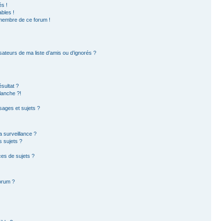
s !
bles !
 membre de ce forum !
sateurs de ma liste d’amis ou d’ignorés ?
sultat ?
lanche ?!
ages et sujets ?
la surveillance ?
s sujets ?
es de sujets ?
forum ?