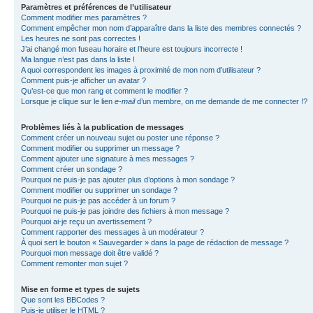
Paramètres et préférences de l’utilisateur
Comment modifier mes paramètres ?
Comment empêcher mon nom d’apparaître dans la liste des membres connectés ?
Les heures ne sont pas correctes !
J’ai changé mon fuseau horaire et l’heure est toujours incorrecte !
Ma langue n’est pas dans la liste !
A quoi correspondent les images à proximité de mon nom d’utilisateur ?
Comment puis-je afficher un avatar ?
Qu’est-ce que mon rang et comment le modifier ?
Lorsque je clique sur le lien
e-mail
d’un membre, on me demande de me connecter !?
Problèmes liés à la publication de messages
Comment créer un nouveau sujet ou poster une réponse ?
Comment modifier ou supprimer un message ?
Comment ajouter une signature à mes messages ?
Comment créer un sondage ?
Pourquoi ne puis-je pas ajouter plus d’options à mon sondage ?
Comment modifier ou supprimer un sondage ?
Pourquoi ne puis-je pas accéder à un forum ?
Pourquoi ne puis-je pas joindre des fichiers à mon message ?
Pourquoi ai-je reçu un avertissement ?
Comment rapporter des messages à un modérateur ?
À quoi sert le bouton « Sauvegarder » dans la page de rédaction de message ?
Pourquoi mon message doit être validé ?
Comment remonter mon sujet ?
Mise en forme et types de sujets
Que sont les BBCodes ?
Puis-je utiliser le HTML ?