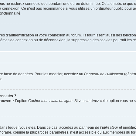
ous ne resterez connecté que pendant une durée déterminée. Cela empêche que quel
a connexion. Ce n’est pas recommandé si vous utilisez un ordinateur public pour acc
onctionnalité.
d’authentification et votre connexion au forum. Ils fournissent aussi des fonctionn
oblèmes de connexion ou de déconnexion, la suppression des cookies pourrait les r
tre base de données. Pour les modifier, accédez au
Panneau de l’utilisateur
(généra
e.
nnectés ?
trouverez l’option
Cacher mon statut en ligne
. Si vous activez cette option vous ne
lui dans lequel vous êtes. Dans ce cas, accédez au
panneau de l’utilisateur
et modifiez
 horaire, comme la plupart des paramètres, n’est accessible qu’aux membres du foru