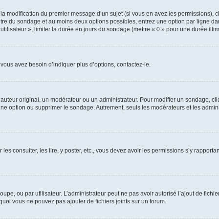
u la modification du premier message d’un sujet (si vous en avez les permissions), c
titre du sondage et au moins deux options possibles, entrez une option par ligne
utilisateur », limiter la durée en jours du sondage (mettre « 0 » pour une durée illimi
vous avez besoin d’indiquer plus d’options, contactez-le.
uteur original, un modérateur ou un administrateur. Pour modifier un sondage, cl
 une option ou supprimer le sondage. Autrement, seuls les modérateurs et les admin
 les consulter, les lire, y poster, etc., vous devez avoir les permissions s’y rappo
roupe, ou par utilisateur. L’administrateur peut ne pas avoir autorisé l’ajout de fich
uoi vous ne pouvez pas ajouter de fichiers joints sur un forum.