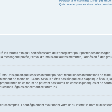
Pourquoi la fonctionnalité X n’est pas dispon
Qui contacter pour les abus ou les questio
ré les forums afin qu’il soit nécessaire de s’enregistrer pour poster des messages. 
a messagerie privée, l’envoi d’e-mails aux autres membres, l’adhésion à des group
États-Unis qui dit que les sites Internet pouvant recueillir des informations de min
r un mineur de moins de 13 ans. Si vous n’êtes pas sûr que cela s’applique à vous, l
propriétaires de ce forum ne peuvent pas fournir de conseils juridiques et ne saura
 questions légales concernant ce forum ? ».
veaux comptes. Il peut également avoir banni votre IP ou interdit le nom d’utilisate