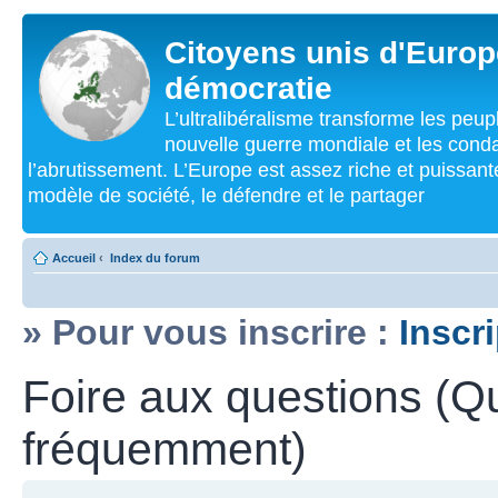
Citoyens unis d'Europe
démocratie
L’ultralibéralisme transforme les peu
nouvelle guerre mondiale et les cond
l’abrutissement. L’Europe est assez riche et puissan
modèle de société, le défendre et le partager
Accueil
‹
Index du forum
» Pour vous inscrire :
Inscr
Foire aux questions (Q
fréquemment)