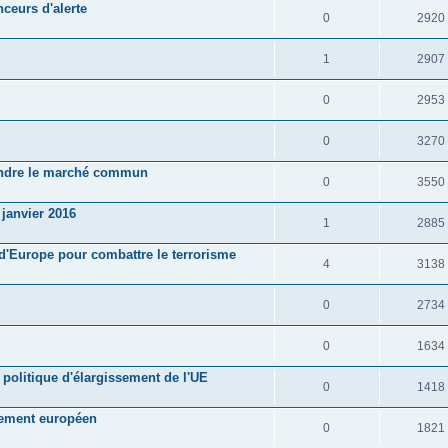
nceurs d'alerte
0
2920
1
2907
0
2953
0
3270
oindre le marché commun
0
3550
janvier 2016
1
2885
s d'Europe pour combattre le terrorisme
4
3138
0
2734
0
1634
 politique d'élargissement de l'UE
0
1418
lement européen
0
1821