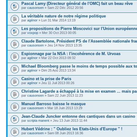
Pascal Lamy (Directeur général de l'OMC) fait un beau rêve
par
causonsen
» Sam 22 Déc 2012 20:56
La véritable nature de notre régime politique
par
agénor
» Lun 31 Mar 2014 13:19
Les propositions de Pierre Moscovici sur l'Union européenn
par
voxpop
» Mer 30 Oct 2013 00:05
Claude Bartolone, Président PS de l'Assemblée nationale fra
par
causonsen
» Jeu 14 Nov 2013 13:35
Espionnage par la NSA : l'incohérence de M. Urvoas
par
agénor
» Mar 22 Oct 2013 09:32
Michael Bloomberg passe le moins de temps possible aux toi
par
agénor
» Dim 25 Aoû 2013 13:34
Casino et la prise de Paris
par
agénor
» Jeu 11 Juil 2013 00:26
Christine Lagarde a échappé à la mise en examen ... mais pa
par
causonsen
» Sam 22 Juin 2013 11:23
Manuel Barroso baisse le masque
par
causonsen
» Mar 18 Juin 2013 13:29
Jean-Claude Juncker entonne des cantiques dans un casino
par
scripta manent
» Jeu 13 Juin 2013 11:44
Hubert Védrine : " Oubliez les Etats-Unis d'Europe " !
par
causonsen
» Sam 08 Juin 2013 16:36