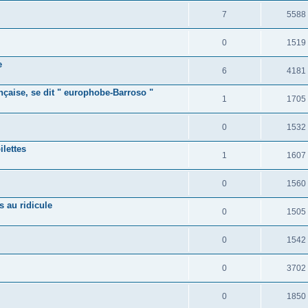
7
5588
0
1519
e
6
4181
nçaise, se dit " europhobe-Barroso "
1
1705
0
1532
lettes
1
1607
0
1560
s au ridicule
0
1505
0
1542
0
3702
0
1850