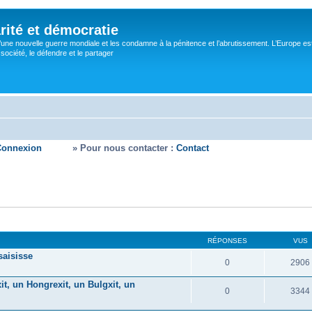
rité et démocratie
’une nouvelle guerre mondiale et les condamne à la pénitence et l’abrutissement. L’Europe es
ociété, le défendre et le partager
Connexion
» Pour nous contacter :
Contact
RÉPONSES
VUS
saisisse
0
2906
it, un Hongrexit, un Bulgxit, un
0
3344