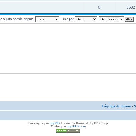
0
1632
les sujets postés depuis:
Trier par
L’équipe du forum
•
S
Développé par
phpBB
® Forum Software © phpBB Group
Traduit par
phpBB-fr.com