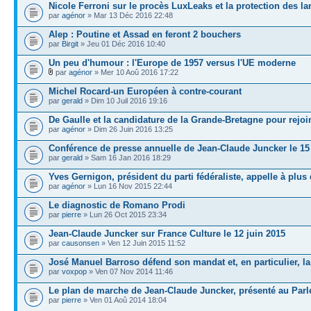
Nicole Ferroni sur le procès LuxLeaks et la protection des la
par
agénor
» Mar 13 Déc 2016 22:48
Alep : Poutine et Assad en feront 2 bouchers
par
Birgit
» Jeu 01 Déc 2016 10:40
Un peu d'humour : l'Europe de 1957 versus l'UE moderne
par
agénor
» Mer 10 Aoû 2016 17:22
Michel Rocard-un Européen à contre-courant
par
gerald
» Dim 10 Juil 2016 19:16
De Gaulle et la candidature de la Grande-Bretagne pour rej
par
agénor
» Dim 26 Juin 2016 13:25
Conférence de presse annuelle de Jean-Claude Juncker le 15 
par
gerald
» Sam 16 Jan 2016 18:29
Yves Gernigon, président du parti fédéraliste, appelle à plu
par
agénor
» Lun 16 Nov 2015 22:44
Le diagnostic de Romano Prodi
par
pierre
» Lun 26 Oct 2015 23:34
Jean-Claude Juncker sur France Culture le 12 juin 2015
par
causonsen
» Ven 12 Juin 2015 11:52
José Manuel Barroso défend son mandat et, en particulier, la
par
voxpop
» Ven 07 Nov 2014 11:46
Le plan de marche de Jean-Claude Juncker, présenté au Par
par
pierre
» Ven 01 Aoû 2014 18:04