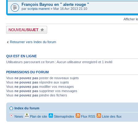
François Bayrou en " alerte rouge "
par
scripta manent
» Mar 16 Avr 2013 21:10
Afficher 
Écrire un nouveau sujet
Retourner vers Index du forum
QUI EST EN LIGNE
Utilisateurs parcourant ce forum : Aucun utilisateur enregistré et 1 invité
PERMISSIONS DU FORUM
Vous
ne pouvez pas
poster de nouveaux sujets
Vous
ne pouvez pas
répondre aux sujets
Vous
ne pouvez pas
modifier vos messages
Vous
ne pouvez pas
supprimer vos messages
Vous
ne pouvez pas
joindre des fichiers
Index du forum
News
Plan de site
SitemapIndex
Flux RSS
Liste des flux