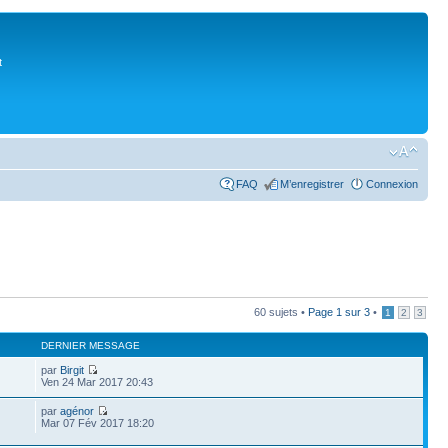
t
FAQ
M’enregistrer
Connexion
60 sujets •
Page
1
sur
3
•
1
2
3
DERNIER MESSAGE
par
Birgit
Ven 24 Mar 2017 20:43
par
agénor
Mar 07 Fév 2017 18:20