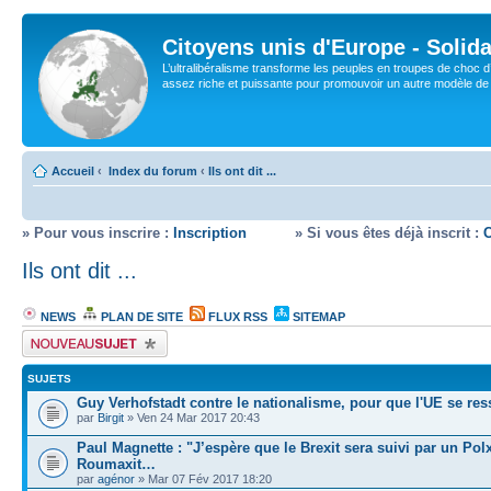
Citoyens unis d'Europe - Solida
L’ultralibéralisme transforme les peuples en troupes de choc d
assez riche et puissante pour promouvoir un autre modèle de s
Accueil
‹
Index du forum
‹
Ils ont dit ...
» Pour vous inscrire :
Inscription
» Si vous êtes déjà inscrit :
Ils ont dit ...
NEWS
PLAN DE SITE
FLUX RSS
SITEMAP
Écrire un nouveau sujet
SUJETS
Guy Verhofstadt contre le nationalisme, pour que l'UE se res
par
Birgit
» Ven 24 Mar 2017 20:43
Paul Magnette : "J’espère que le Brexit sera suivi par un Polx
Roumaxit…
par
agénor
» Mar 07 Fév 2017 18:20