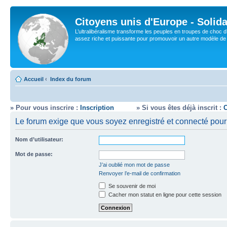
Citoyens unis d'Europe - Solida
L’ultralibéralisme transforme les peuples en troupes de choc d
assez riche et puissante pour promouvoir un autre modèle de s
Accueil
‹
Index du forum
» Pour vous inscrire :
Inscription
» Si vous êtes déjà inscrit :
Le forum exige que vous soyez enregistré et connecté pour 
Nom d’utilisateur:
Mot de passe:
J’ai oublié mon mot de passe
Renvoyer l’e-mail de confirmation
Se souvenir de moi
Cacher mon statut en ligne pour cette session