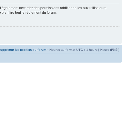
t également accorder des permissions additionnelles aux utilisateurs
 bien lire tout le règlement du forum.
upprimer les cookies du forum
• Heures au format UTC + 1 heure [ Heure d’été ]