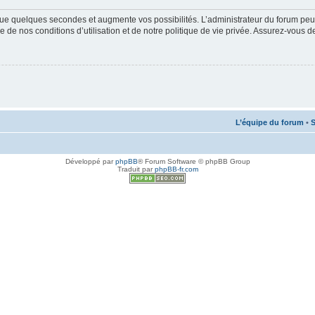
ue quelques secondes et augmente vos possibilités. L’administrateur du forum peu
 de nos conditions d’utilisation et de notre politique de vie privée. Assurez-vous de
L’équipe du forum
•
S
Développé par
phpBB
® Forum Software © phpBB Group
Traduit par
phpBB-fr.com