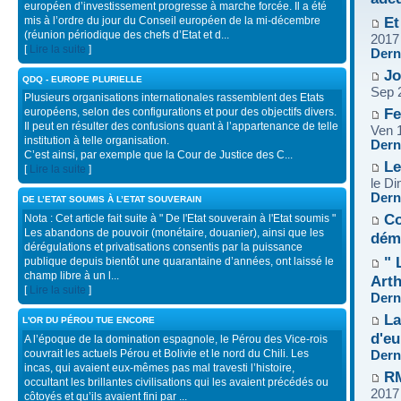
européen d’investissement progresse à marche forcée. Il a été
Et
mis à l’ordre du jour du Conseil européen de la mi-décembre
(réunion périodique des chefs d’Etat et d...
2017
[
Lire la suite
]
Dern
Jo
QDQ - EUROPE PLURIELLE
Sep 
Plusieurs organisations internationales rassemblent des Etats
Fe
européens, selon des configurations et pour des objectifs divers.
Il peut en résulter des confusions quant à l’appartenance de telle
Ven 
institution à telle organisation.
Dern
C’est ainsi, par exemple que la Cour de Justice des C...
Le
[
Lire la suite
]
le D
Dern
DE L’ETAT SOUMIS À L’ETAT SOUVERAIN
Co
Nota : Cet article fait suite à " De l'Etat souverain à l'Etat soumis "
Les abandons de pouvoir (monétaire, douanier), ainsi que les
dém
dérégulations et privatisations consentis par la puissance
" 
publique depuis bientôt une quarantaine d’années, ont laissé le
champ libre à un l...
Arth
[
Lire la suite
]
Dern
La
L'OR DU PÉROU TUE ENCORE
d'eu
A l’époque de la domination espagnole, le Pérou des Vice-rois
couvrait les actuels Pérou et Bolivie et le nord du Chili. Les
Dern
incas, qui avaient eux-mêmes pas mal travesti l’histoire,
RM
occultant les brillantes civilisations qui les avaient précédés ou
2017
côtoyés et qu’ils avaient fini par ...