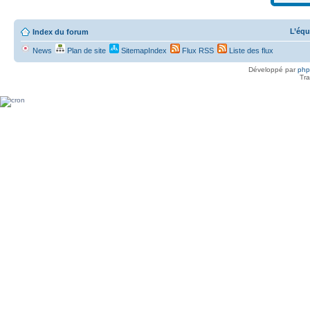
L’équ
Index du forum
News
Plan de site
SitemapIndex
Flux RSS
Liste des flux
Développé par
ph
Tra