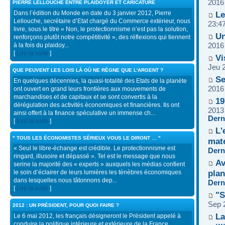
2016
PIERRE LELLOUCHE ENTRE PLAIDOYER ET CARICATURE
Dans l’édition du Monde en date du 3 janvier 2012, Pierre
Le
Lellouche, secrétaire d’Etat chargé du Commerce extérieur, nous
23:4
livre, sous le titre « Non, le protectionnisme n’est pas la solution,
Un
renforçons plutôt notre compétitivité », des réflexions qui tiennent
à la fois du plaidoy...
2016
[
Lire la suite
]
Vi
Jeu 
QUE PEUVENT LES LOIS LÀ OÙ NE RÈGNE QUE L'ARGENT ?
Se
En quelques décennies, la quasi-totalité des Etats de la planète
2016
ont ouvert en grand leurs frontières aux mouvements de
marchandises et de capitaux et se sont convertis à la
19
dérégulation des activités économiques et financières. Ils ont
2013
ainsi offert à la finance spéculative un immense ch...
Dern
[
Lire la suite
]
L'
" TOUS LES ÉCONOMISTES SÉRIEUX VOUS LE DIRONT … "
mate
« Seul le libre-échange est crédible. Le protectionnisme est
Dern
ringard, illusoire et dépassé ». Tel est le message que nous
Av
serine la majorité des « experts » auxquels les médias confient
plan
le soin d’éclairer de leurs lumières les ténèbres économiques
dans lesquelles nous tâtonnons dep...
Dern
[
Lire la suite
]
"S
Sep 
2012 : UN PRÉSIDENT, POUR QUOI FAIRE ?
La
Le 6 mai 2012, les français désigneront le Président appelé à
conduire la politique intérieure et extérieure de la France