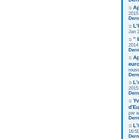
Ap
2015
Dern
L'
Jan 
" 
2014
Dern
Ap
euro
rous
Dern
L'
2015
Dern
Yv
d'Eu
par
a
Dern
L'
16:5
Dern