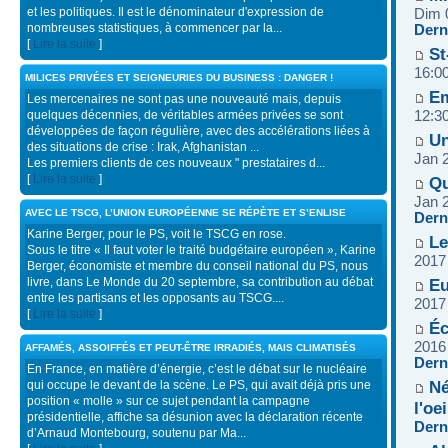
et les politiques. Il est le dénominateur d'expression de
Dim 
nombreuses statistiques, à commencer par la...
Dern
[
Lire la suite
]
St
16:0
MILICES PRIVÉES ET SEIGNEURIES DU BUSINESS : DANGER !
Em
Les mercenaires ne sont pas une nouveauté mais, depuis
12:3
quelques décennies, de véritables armées privées se sont
développées de façon régulière, avec des accélérations liées à
Un
des situations de crise : Irak, Afghanistan ...
Jan 
Les premiers clients de ces nouveaux " prestataires d...
[
Lire la suite
]
Qu
Jan 
AVEC LE TSCG, L’UNION EUROPÉENNE SE RÉPÈTE ET S’ENLISE
Dern
Karine Berger, pour le PS, voit le TSCG en rose.
Le
Sous le titre « Il faut voter le traité budgétaire européen », Karine
2017
Berger, économiste et membre du conseil national du PS, nous
livre, dans Le Monde du 20 septembre, sa contribution au débat
Eu
entre les partisans et les opposants au TSCG....
2017
[
Lire la suite
]
Éc
2016
AFFAMÉS, ASSOIFFÉS ET PEUT-ÊTRE IRRADIÉS, MAIS CLIMATISÉS
Dern
En France, en matière d’énergie, c’est le débat sur le nucléaire
Né
qui occupe le devant de la scène. Le PS, qui avait déjà pris une
position « molle » sur ce sujet pendant la campagne
l'oei
présidentielle, affiche sa désunion avec la déclaration récente
Dern
d’Arnaud Montebourg, soutenu par Ma...