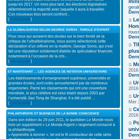
mill
jusqu’en 2017. Un mois plus tard, les élections législatives
geral
détermineront la majorité avec laquelle il aura à travailler.
Dern
Ces nouveaux élus seront confront...
Le
[
Lire la suite
]
Hong
LA GLOBALISATION SELON GEORGE SOROS : PAROLE D’EXPERT
rous
Pour ceux qui auraient des doutes sur le bien fondé de la
Dern
critique de l’ultralibéralisme, nous avons sélectionné cette
TI
déclaration d’un orfèvre en la matière, George Soros, qui s’est
plu
fait une réputation solidement établie de spéculateur financier,
notamment à l’occasion de la cris...
Dern
[
Lire la suite
]
Mo
2016
ET MAINTENANT … LES AGENCES DE NOTATION UNIVERSITAIRE
Dern
Les établissements d’enseignement supérieur, universités et
Un
grandes écoles, sont notés annuellement par de nombreux
organismes. Parmi les classements qui ont une couverture
2016
mondiale, le plus célèbre est celui établi depuis 2003 par
Un
l’université Jiao Tong de Shanghai. Il a été publié ...
Mer 
[
Lire la suite
]
Ce
PHILANTHROPIE ET BUSINESS DE LA BONNE CONSCIENCE
2016
Dans son édition du 29 juin 2011, le quotidien Le Monde nous
Po
livre un supplément « Le Monde Argent » largement consacré à
univ
la philanthropie.
Dern
« Apprendre à donner », tel est le fil conducteur de cette série