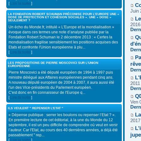
[
Lire la suite
]
Co
Juin
LA FONDATION ROBERT SCHUMAN PRÉCONISE POUR L’EUROPE UNE «
DOSE DE PROTECTION ET COHÉSION SOCIALES ». UNE « DOSE »
Le
SEULEMENT ?
2016
Un écho du Monde.fr, intitulé « L'Europe et la mondialisation »
Dern
évoque dans ces termes une note d’analyse publiée par la
Qu
Fondation Robert Schuman le 2 décembre 2013 : « Certes la
mondialisation fragilise sensiblement les positions acquises des
d'én
Etats et confronte l'Union européenne à plu...
Dern
[
Lire la suite
]
Pa
rêv
LES PROPOSITIONS DE PIERRE MOSCOVICI SUR L'UNION
EUROPÉENNE
Dern
Pierre Moscovici a été député européen de 1994 à 1997 puis
L'
ministre délégué aux Affaires européennes pendant cinq ans.
A nouveau député européen de 2004 à 2007, il aura aussi été
2011
l'un des Vice-présidents du Parlement européen.
Dern
C'est donc en fin connaisseur de l'Europe q...
QD
[
Lire la suite
]
Ven 
Dern
ILS VEULENT " REPENSER L'ETAT "
La
« Dépense publique : serrer les boulons ou repenser l’Etat ? ».
En première lecture de cet éditorial, à la une du Monde du 12
2017
septembre, il est un peu difficile de comprendre où veut en venir
L'
l’auteur. Car l'Etat, au cours des 40 dernières années, a déjà été
jupe
passablement " rep...
[
Lire la suite
]