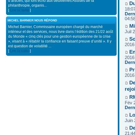
d’articles, qui font écho aux deuxièmes Assises de la
Du
philanthropie, organis...
18:0
[
Lire la suite
]
Dern
04:5
MICHEL BARNIER NOUS RÉPOND
Mi
Michel Barnier, Commissaire européen chargé du marché
Juil 
intérieur et des services, nous livre dans l’édition des 21/22 août
du Monde « cinq clés pour une gestion européenne de la crise
So
», visant à « rétablir la confiance en faisant preuve d’unité ». Il y
2016
est question de volatilité ...
En
[
Lire la suite
]
2016
Dern
Pr
2016
De
rej
RM
Fév 
Dern
Lo
Juin
De
21:4