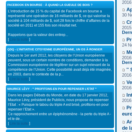
2016
FACEBOOK EN BOURSE : À QUAND LA GUEULE DE BOIS ?
Ap
L’introduction de 15 % du capital de Facebook en bourse a
30 N
représenté une opération de 16 milliards de $, ce qui valorise la
société à 104 milliards de $, soit 28 fois le chiffre d’affaires de la
Cr
société en 2011 et 155 fois son résultat net.
2015
Dern
Rappelons que la valeur des entrep...
Pr
[
Lire la suite
]
24 N
QDQ - L’INITIATIVE CITOYENNE EUROPÉENNE, UN OS À RONGER
Me
Depuis le 1er avril 2012, les citoyens de l’Union européenne
2016
peuvent, sous un certain nombre de conditions, demander à la
Dern
Commission européenne de légiférer sur un sujet relevant de la
''
compétence de l’Union. Cette possibilité avait déjà été imaginée,
en 2003, dans le contexte de la p...
2016
[
Lire la suite
]
Ve
2016
MAURICE LÉVY : " PROFITONS-EN POUR REPENSER L'ETAT "
In
Dans les pages Débats du Monde, en date du 17 janvier 2012,
Maurice Lévy, président de Publicis, nous propose de repenser
2016
l’Etat : « Puisque le tabou du triple A est brisé, profitons-en pour
Pr
repenser l’Etat ».
eur
Ce rapprochement entre un épiphénomène - la perte du triple A -
et le de...
Ar
[
Lire la suite
]
de 