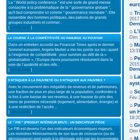
La " World policy conference " est une sorte de grand-messe
eur
consacrée à la problématique de la " gouvernance globale ",
Tr
qu'il faut comprendre ici comme " gouvernance mondiale ". Elle
rassemble des hommes politiques, des patrons de grands
2017
groupes industriels et commer...
Dern
[
Lire la suite
]
L'
Dim 
LA COURSE À LA COMPÉTITIVITÉ OU PANURGE AU POUVOIR
Ma
Dans un entretien accordé au Financial Times après le dernier
Sommet européen, Angela Merkel a mis les points sur les i quant
13:3
à l’exigence de compétitivité : pour survivre au défi de la «
Pe
globalisation », l’Europe devra poursuivre résolument dans la
2015
voie de l’austérité et des réfo...
Dern
[
Lire la suite
]
La
S'ATTAQUER À LA PAUVRETÉ OU S'ATTAQUER AUX PAUVRES ?
sys
Avec le creusement des inégalités de revenus et de patrimoines,
So
une fraction de plus en plus large de la population, confrontée à
la fois à une baisse de ses revenus, à une hausse du prix des
Fév 
biens de première nécessité (logement, alimentation, énergie) et
Pa
à une restriction de l’accès ...
un 
[
Lire la suite
]
18:2
LE " PIB " (PRODUIT INTÉRIEUR BRUT) : UN INDICATEUR PIÈGE
Gr
Le PIB est devenu l'un des indicateurs économiques majeurs.
Dim 
Les moindres frémissements de son taux de croissance (ou de
M.
décroissance) sont suivis à la décimale près par les économistes