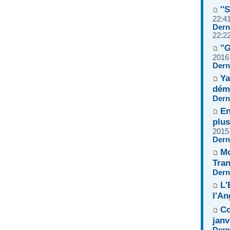
''
22:4
Dern
22:2
"G
2016
Dern
Ya
dém
Dern
En
plus
2015
Dern
Mo
Tran
Dern
L'
l'An
Co
janv
Dern