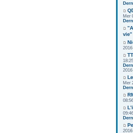
Dern
QD
Mer 
Dern
"A
vie"
Ni
2016
TT
18:2
Dern
2016
Le
Mer 
Dern
RM
08:5
L'
09:4
Dern
Pe
2016