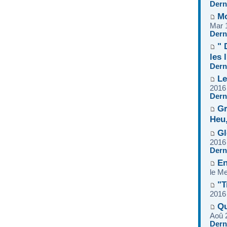
Dern
Mo
Mar 
Dern
" 
les 
Dern
Le
2016
Dern
Gr
Heu,
Gl
2016
Dern
En
le M
"T
2016
Qu
Aoû 
Dern