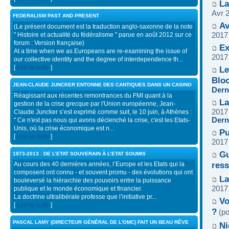
La
Avr 
FEDERALISM PAST AND PRESENT
Av
(Le présent document est la traduction anglo-saxonne de la note
" Histoire et actualité du fédéralisme " parue en août 2012 sur ce
2017
forum : Version française)
Ex
At a time when we as Europeans are re-examining the issue of
2017
our collective identity and the degree of interdependence th...
[
Lire la suite
]
Le
Blo
JEAN-CLAUDE JUNCKER ENTONNE DES CANTIQUES DANS UN CASINO
Dern
Réagissant aux récentes remontrances du FMI quant à la
La
gestion de la crise grecque par l'Union européenne, Jean-
2017
Claude Juncker s’est exprimé comme suit, le 10 juin, à Athènes :
Dern
" Ce n'est pas nous qui avons déclenché la crise, c'est les Etats-
Unis, où la crise économique est n...
Pu
[
Lire la suite
]
2017
Gu
1973-2013 : DE L’ETAT SOUVERAIN À L’ETAT SOUMIS
ress
Au cours des 40 dernières années, l’Europe et les Etats qui la
composent ont connu - et souvent promu - des évolutions qui ont
La
bouleversé la hiérarchie des pouvoirs entre la puissance
2017
publique et le monde économique et financier.
La doctrine ultralibérale professe que l’initiative pr...
Vo
[
Lire la suite
]
?
(po
PASCAL LAMY (DIRECTEUR GÉNÉRAL DE L'OMC) FAIT UN BEAU RÊVE
Ni