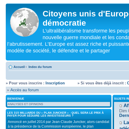
Citoyens unis d'Europe
démocratie
L’ultralibéralisme transforme les peu
nouvelle guerre mondiale et les cond
l’abrutissement. L’Europe est assez riche et puissan
modèle de société, le défendre et le partager
Accueil
‹
Index du forum
» Pour vous inscrire :
Inscription
» Si vous êtes déjà inscrit :
»
Accès au forum
BIENVENUE
SUJETS 
ANALYSES ET OPINIONS
Af
Dim 
LES 315 MILLIARDS DU « PLAN JUNCKER » : QUEL SERA LE PRIX À
Dern
PAYER POUR SÉDUIRE LES INVESTISSEURS ?
La
Annoncé en juillet 2014 par Jean-Claude Juncker, alors candidat
à la présidence de la Commission européenne, le plan
adé