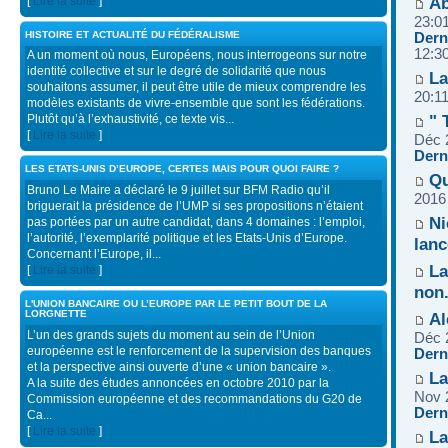
Ab
[
Lire la suite
]
23:0
HISTOIRE ET ACTUALITÉ DU FÉDÉRALISME
Dern
12:3
A un moment où nous, Européens, nous interrogeons sur notre
identité collective et sur le degré de solidarité que nous
La
souhaitons assumer, il peut être utile de mieux comprendre les
20:1
modèles existants de vivre-ensemble que sont les fédérations.
" 
Plutôt qu’à l’exhaustivité, ce texte vis...
[
Lire la suite
]
Déc 
Dern
LES ETATS-UNIS D’EUROPE, CERTES MAIS POUR QUOI FAIRE ?
Qu
Bruno Le Maire a déclaré le 9 juillet sur BFM Radio qu’il
2016
briguerait la présidence de l’UMP si ses propositions n’étaient
Ni
pas portées par un autre candidat, dans 4 domaines : l’emploi,
l’autorité, l’exemplarité politique et les Etats-Unis d’Europe.
lanc
Concernant l’Europe, il...
La
[
Lire la suite
]
non
L'UNION BANCAIRE OU L’EUROPE PAR LE PETIT BOUT DE LA
LORGNETTE
Al
L’un des grands sujets du moment au sein de l’Union
Déc 
européenne est le renforcement de la supervision des banques
Dern
et la perspective ainsi ouverte d’une « union bancaire ».
La
A la suite des études annoncées en octobre 2010 par la
Nov 
Commission européenne et des recommandations du G20 de
Dern
Ca...
[
Lire la suite
]
La