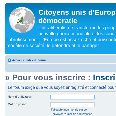
Citoyens unis d'Europe
démocratie
L’ultralibéralisme transforme les peu
nouvelle guerre mondiale et les cond
l’abrutissement. L’Europe est assez riche et puissan
modèle de société, le défendre et le partager
Accueil
‹
Index du forum
» Pour vous inscrire :
Inscr
Le forum exige que vous soyez enregistré et connecté pour 
Nom d’utilisateur:
Mot de passe:
J’ai oublié mon mot de passe
Renvoyer l’e-mail de confirmation