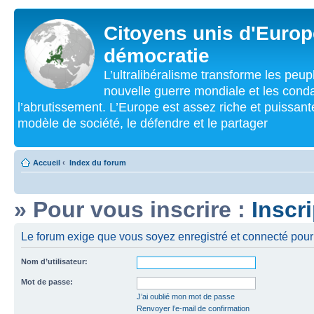
Citoyens unis d'Europe
démocratie
L’ultralibéralisme transforme les peu
nouvelle guerre mondiale et les cond
l’abrutissement. L’Europe est assez riche et puissan
modèle de société, le défendre et le partager
Accueil
‹
Index du forum
» Pour vous inscrire :
Inscr
Le forum exige que vous soyez enregistré et connecté pour 
Nom d’utilisateur:
Mot de passe:
J’ai oublié mon mot de passe
Renvoyer l’e-mail de confirmation