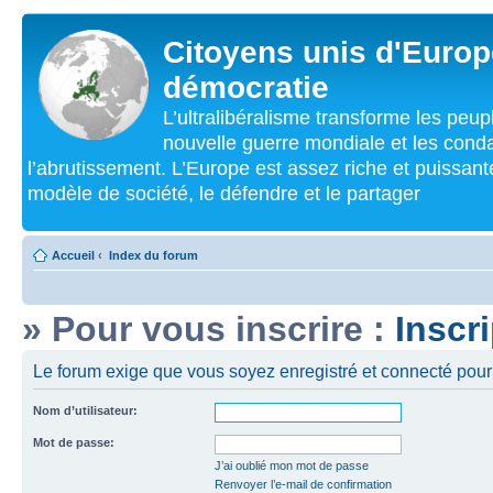
Citoyens unis d'Europe
démocratie
L’ultralibéralisme transforme les peu
nouvelle guerre mondiale et les cond
l’abrutissement. L’Europe est assez riche et puissan
modèle de société, le défendre et le partager
Accueil
‹
Index du forum
» Pour vous inscrire :
Inscr
Le forum exige que vous soyez enregistré et connecté pour 
Nom d’utilisateur:
Mot de passe:
J’ai oublié mon mot de passe
Renvoyer l’e-mail de confirmation