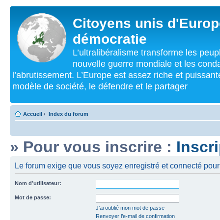
Citoyens unis d'Europe
démocratie
L’ultralibéralisme transforme les peu
nouvelle guerre mondiale et les cond
l’abrutissement. L’Europe est assez riche et puissan
modèle de société, le défendre et le partager
Accueil
‹
Index du forum
» Pour vous inscrire :
Inscr
Le forum exige que vous soyez enregistré et connecté pour 
Nom d’utilisateur:
Mot de passe:
J’ai oublié mon mot de passe
Renvoyer l’e-mail de confirmation