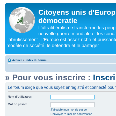
Citoyens unis d'Europe
démocratie
L’ultralibéralisme transforme les peu
nouvelle guerre mondiale et les cond
l’abrutissement. L’Europe est assez riche et puissan
modèle de société, le défendre et le partager
Accueil
‹
Index du forum
» Pour vous inscrire :
Inscr
Le forum exige que vous soyez enregistré et connecté pour 
Nom d’utilisateur:
Mot de passe:
J’ai oublié mon mot de passe
Renvoyer l’e-mail de confirmation