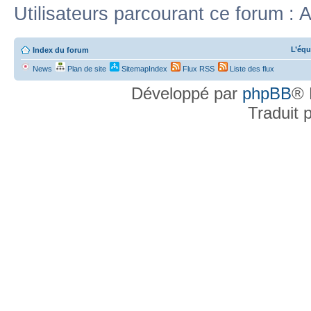
Utilisateurs parcourant ce forum : A
L’équ
Index du forum
News
Plan de site
SitemapIndex
Flux RSS
Liste des flux
Développé par
phpBB
® 
Traduit 