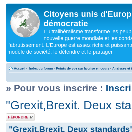
Citoyens unis d'Europe
démocratie
L’ultralibéralisme transforme les peu
nouvelle guerre mondiale et les cond
l’abrutissement. L’Europe est assez riche et puissan
modèle de société, le défendre et le partager
Accueil
‹
Index du forum
‹
Points de vue sur la crise en cours
‹
Analyses et 
» Pour vous inscrire :
Inscr
"Grexit,Brexit. Deux st
Répondre
"Grexit,Brexit. Deux standards