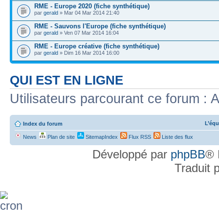
RME - Europe 2020 (fiche synthétique)
par
gerald
» Mar 04 Mar 2014 21:40
RME - Sauvons l'Europe (fiche synthétique)
par
gerald
» Ven 07 Mar 2014 16:04
RME - Europe créative (fiche synthétique)
par
gerald
» Dim 16 Mar 2014 16:00
QUI EST EN LIGNE
Utilisateurs parcourant ce forum : A
L’équ
Index du forum
News
Plan de site
SitemapIndex
Flux RSS
Liste des flux
Développé par
phpBB
® 
Traduit 