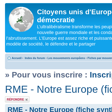
Citoyens unis d'Europe
démocratie
L’ultralibéralisme transforme les peu
nouvelle guerre mondiale et les cond
l’abrutissement. L’Europe est assez riche et puissan
modèle de société, le défendre et le partager
Accueil
‹
Index du forum
‹
Les mouvements européens
‹
Fiches par mouve
» Pour vous inscrire :
Inscr
RME - Notre Europe (fi
Répondre
RME - Notre Europe (fiche synt