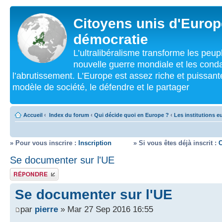
Citoyens unis d'Europe
démocratie
L’ultralibéralisme transforme les peu
nouvelle guerre mondiale et les cond
l’abrutissement. L’Europe est assez riche et puissan
modèle de société, le défendre et le partager
Accueil
‹
Index du forum
‹
Qui décide quoi en Europe ?
‹
Les institutions 
» Pour vous inscrire :
Inscription
» Si vous êtes déjà inscrit :
Se documenter sur l'UE
Répondre
Se documenter sur l'UE
par
pierre
» Mar 27 Sep 2016 16:55