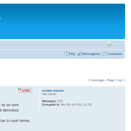
t
FAQ
M’enregistrer
Connexion
1 message • Page
1
sur
1
scripta manent
Site Admin
Messages:
330
 et se sont
Enregistré le:
Mer 06 Juil 2011 11:35
nt dessaisis
ier à court terme,