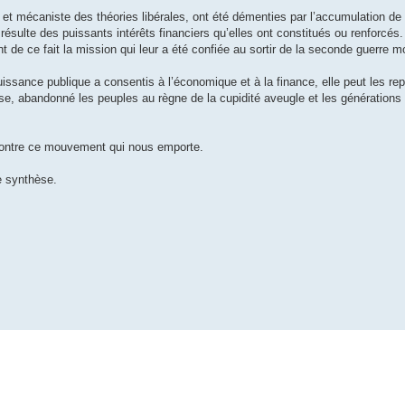
et mécaniste des théories libérales, ont été démenties par l’accumulation de 
ésulte des puissants intérêts financiers qu’elles ont constitués ou renforcés. 
nt de ce fait la mission qui leur a été confiée au sortir de la seconde guerre m
puissance publique a consentis à l’économique et à la finance, elle peut les rep
se, abandonné les peuples au règne de la cupidité aveugle et les générations 
r contre ce mouvement qui nous emporte.
e synthèse.