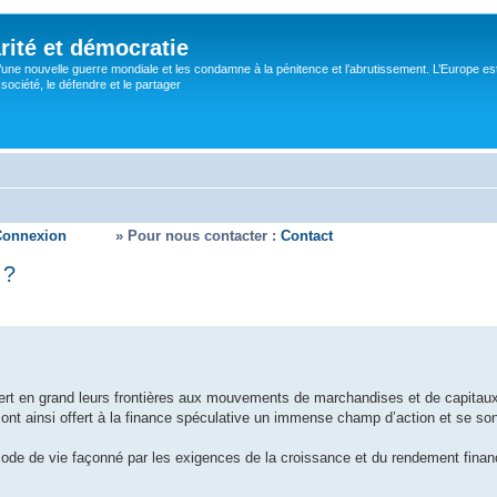
rité et démocratie
’une nouvelle guerre mondiale et les condamne à la pénitence et l’abrutissement. L’Europe es
ociété, le défendre et le partager
Connexion
» Pour nous contacter :
Contact
 ?
vert en grand leurs frontières aux mouvements de marchandises et de capitaux
s ont ainsi offert à la finance spéculative un immense champ d’action et se so
de de vie façonné par les exigences de la croissance et du rendement financ