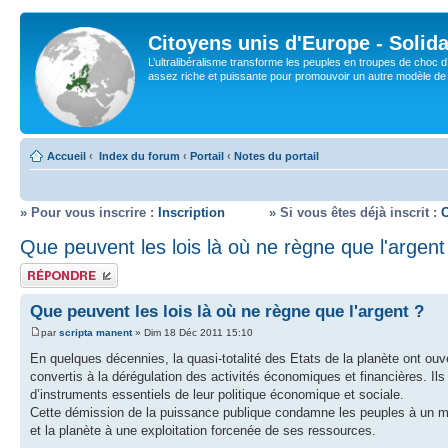
Citoyens unis d'Europe - Solida
L’ultralibéralisme transforme les peuples en troupes de choc d
assez riche et puissante pour promouvoir un autre modèle de s
Accueil
‹
Index du forum
‹
Portail
‹
Notes du portail
» Pour vous inscrire :
Inscription
» Si vous êtes déjà inscrit :
Que peuvent les lois là où ne règne que l'argent
Répondre
Que peuvent les lois là où ne règne que l'argent ?
par
scripta manent
» Dim 18 Déc 2011 15:10
En quelques décennies, la quasi-totalité des Etats de la planète ont ou
convertis à la dérégulation des activités économiques et financières. Il
d’instruments essentiels de leur politique économique et sociale.
Cette démission de la puissance publique condamne les peuples à un mo
et la planète à une exploitation forcenée de ses ressources.