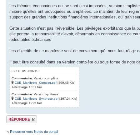
Les théories économiques qui se sont ainsi imposées, version simpliste 
misère qu’elles ont provoquées ou amplifiées. Le maintien de leur règne r
support des grandes institutions financières internationales, qui trahisse
Cette situation n’est pas irréversible. Les privilèges exorbitants que la 
elle portera la responsabilité d’avoir, désormais en connaissance de cau
redoutables échéances.
Les objectifs de ce manifeste sont de convaincre qu'il nous faut réagi
Il peut être consulté dans sa version complète ou sous forme de note d
FICHIERS JOINTS
Commentaire:
Version complète
CUE_Manifeste_Complet.pdf
[899.45 Kio]
Téléchargé 1531 fois
Commentaire:
Version synthèse
CUE_Manifeste_Synthese.pdf
[367.04 Kio]
Téléchargé 1295 fois
Répondre
Retourner vers Notes du portail