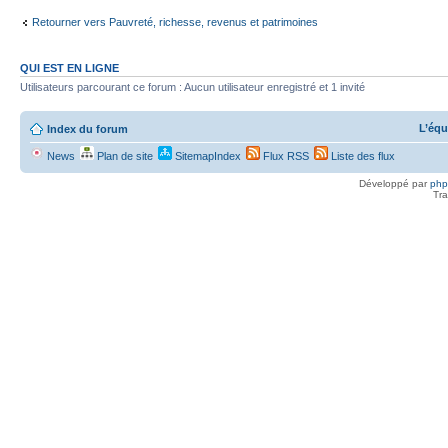
Retourner vers Pauvreté, richesse, revenus et patrimoines
QUI EST EN LIGNE
Utilisateurs parcourant ce forum : Aucun utilisateur enregistré et 1 invité
L’équ
Index du forum
News
Plan de site
SitemapIndex
Flux RSS
Liste des flux
Développé par
ph
Tra