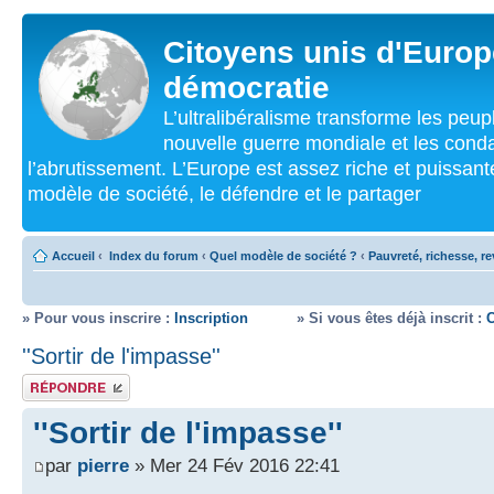
Citoyens unis d'Europe
démocratie
L’ultralibéralisme transforme les peu
nouvelle guerre mondiale et les cond
l’abrutissement. L’Europe est assez riche et puissan
modèle de société, le défendre et le partager
Accueil
‹
Index du forum
‹
Quel modèle de société ?
‹
Pauvreté, richesse, r
» Pour vous inscrire :
Inscription
» Si vous êtes déjà inscrit :
''Sortir de l'impasse''
Répondre
''Sortir de l'impasse''
par
pierre
» Mer 24 Fév 2016 22:41