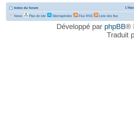
L’équ
Index du forum
News
Plan de site
SitemapIndex
Flux RSS
Liste des flux
Développé par
phpBB
® 
Traduit 