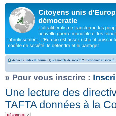
Citoyens unis d'Europe
démocratie
L’ultralibéralisme transforme les peu
nouvelle guerre mondiale et les cond
l’abrutissement. L’Europe est assez riche et puissan
modèle de société, le défendre et le partager
Accueil
‹
Index du forum
‹
Quel modèle de société ?
‹
Economie et société
» Pour vous inscrire :
Inscr
Une lecture des directi
TAFTA données à la C
Répondre