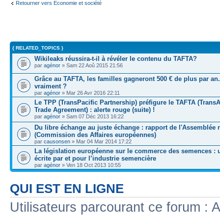
Retourner vers Economie et société
{ RELATED_TOPICS }
Wikileaks réussira-t-il à révéler le contenu du TAFTA?
par
agénor
» Sam 22 Aoû 2015 21:56
Grâce au TAFTA, les familles gagneront 500 € de plus par an
vraiment ?
par
agénor
» Mar 26 Avr 2016 22:11
Le TPP (TransPacific Partnership) préfigure le TAFTA (TransA
Trade Agreement) : alerte rouge (suite) !
par
agénor
» Sam 07 Déc 2013 16:22
Du libre échange au juste échange : rapport de l'Assemblée 
(Commission des Affaires européennes)
par
causonsen
» Mar 04 Mar 2014 17:22
La législation européenne sur le commerce des semences : 
écrite par et pour l’industrie semencière
par
agénor
» Ven 18 Oct 2013 10:55
QUI EST EN LIGNE
Utilisateurs parcourant ce forum : A