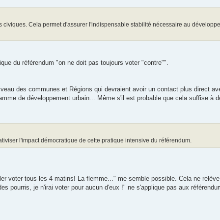
tés civiques. Cela permet d'assurer l'indispensable stabilité nécessaire au dévelop
atique du référendum "on ne doit pas toujours voter "contre"".
 niveau des communes et Régions qui devraient avoir un contact plus direct ave
ramme de développement urbain... Même s'il est probable que cela suffise à 
elativiser l'impact démocratique de cette pratique intensive du référendum.
er voter tous les 4 matins! La flemme..." me semble possible. Cela ne relève 
s pourris, je n'irai voter pour aucun d'eux !" ne s'applique pas aux référendum