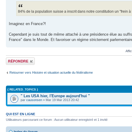
84% de la population suisse a inscrit dans notre constitution un "frein à
Imaginez en France?!
Cependant je suis tout de même attaché à une présidence élue au suffrage
France" dans le Monde. Et favoriser un régime strictement parlementaire p
Affi
Répondre
Retourner vers Histoire et situation actuelle du fédéralisme
{ RELATED_TOPICS }
" Les USA hier, l'Europe aujourd'hui "
par
causonsen
» Mar 19 Mar 2013 20:42
QUI EST EN LIGNE
Utilisateurs parcourant ce forum : Aucun utilisateur enregistré et 1 invité
Index du forum