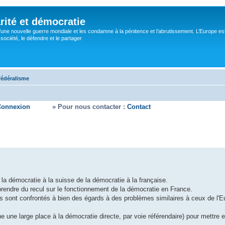
rité et démocratie
’une nouvelle guerre mondiale et les condamne à la pénitence et l’abrutissement. L’Europe es
ociété, le défendre et le partager
 fédéralisme
Connexion
» Pour nous contacter :
Contact
la démocratie à la suisse de la démocratie à la française.
e prendre du recul sur le fonctionnement de la démocratie en France.
es sont confrontés à bien des égards à des problèmes similaires à ceux de l'E
e une large place à la démocratie directe, par voie référendaire) pour mettre 