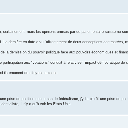
tion, certainement, mais les opinions émises par ce parlementaire suisse ne so
f. La dernière en date a vu l'affrontement de deux conceptions contrastées, 
 de la démission du pouvoir politique face aux pouvoirs économiques et finan
de participation aux "votations" conduit à relativiser l'impact démocratique de c
nd ils émanent de citoyens suisses.
une prise de position concernant le fédéralisme; j'y lis plutôt une prise de posi
entialiste, il n'y a qu'à voir les Etats-Unis.