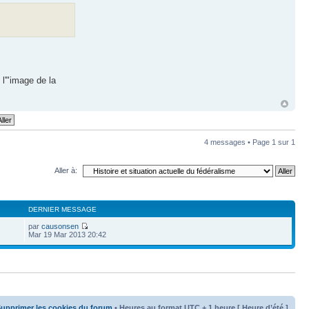
 l'"image de la
4 messages • Page
1
sur
1
Aller à:
DERNIER MESSAGE
par
causonsen
Mar 19 Mar 2013 20:42
upprimer les cookies du forum
• Heures au format UTC + 1 heure [ Heure d’été ]