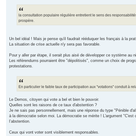
la consultation populaire régulière entretient le sens des responsabili
prospère.
Un bel idéal ! Mais je pense qu'il faudrait rééduquer les français à la pr
La situation de crise actuelle n'y sera pas favorable.
Pour y aller par étape, il serait plus aisé de développer ce système au
Les référendums pourraient être "dépolitisés", comme un choix de prog
protestations.
En particulier le faible taux de participation aux "votations" conduit à r
Le Demos, citoyen qui vote a bel et bien le pouvoir.
Quelles sont les raisons de ce taux d'abstention ?
Je ne sais pas personnellement, mais une réponse du type "Pénible d'all
à la démocratie selon moi. La démocratie se mérite ! L'argument "C'est de
l’abstention.
Ceux qui vont voter sont visiblement responsables.