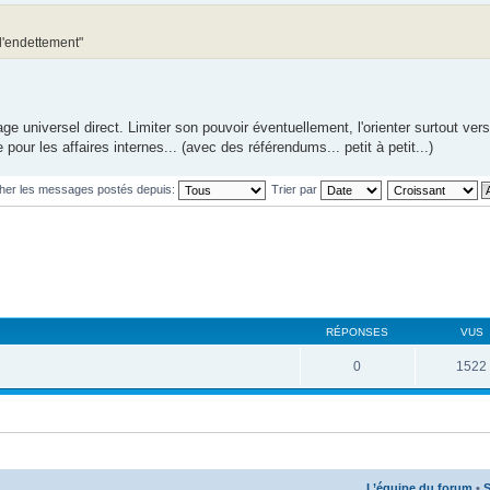
 l'endettement"
 universel direct. Limiter son pouvoir éventuellement, l'orienter surtout vers
our les affaires internes... (avec des référendums... petit à petit...)
cher les messages postés depuis:
Trier par
RÉPONSES
VUS
0
1522
L’équipe du forum
•
S