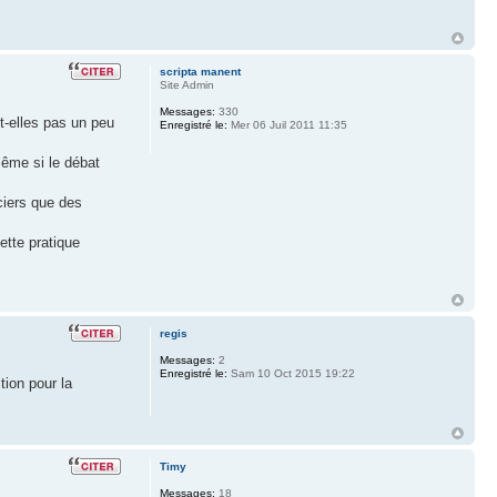
scripta manent
Site Admin
Messages:
330
nt-elles pas un peu
Enregistré le:
Mer 06 Juil 2011 11:35
même si le débat
ciers que des
ette pratique
regis
Messages:
2
Enregistré le:
Sam 10 Oct 2015 19:22
tion pour la
Timy
Messages:
18