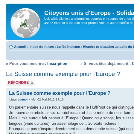
Citoyens unis d'Europe - Solida
L’ultralibéralisme transforme les peuples en troupes de choc d
assez riche et puissante pour promouvoir un autre modèle de s
Accueil
‹
Index du forum
‹
Le fédéralisme
‹
Histoire et situation actuelle du
» Pour vous inscrire :
Inscription
» Si vous êtes déjà inscrit :
La Suisse comme exemple pour l'Europe ?
Répondre
La Suisse comme exemple pour l'Europe ?
par
agénor
» Mer 02 Mai 2012 14:16
Un parlementaire suisse nous rappelle dans le HuffPost ce qui distingue 
Je trouve son article assez rafraîchissant et il a le mérite de nous fair
Mais il m'a surtout fait penser à l'Europe ! Quand on y songe, les suiss
langues (voire cultures), un assemblage de... 26 états fédérés !
Pourquoi ne pas s'inspirer directement de la démocratie suisse (qui donn