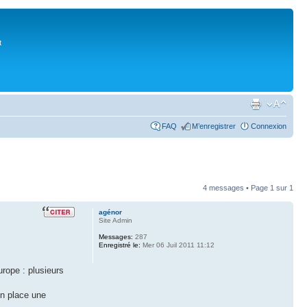
t
FAQ
M’enregistrer
Connexion
4 messages • Page
1
sur
1
agénor
Site Admin
Messages:
287
Enregistré le:
Mer 06 Juil 2011 11:12
urope : plusieurs
en place une