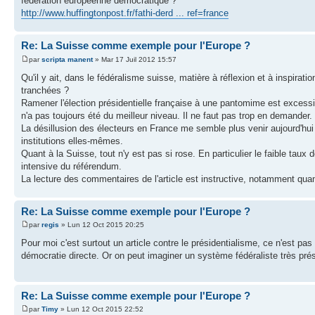
fédération européenne démocratique ?
http://www.huffingtonpost.fr/fathi-derd ... ref=france
Re: La Suisse comme exemple pour l'Europe ?
par
scripta manent
» Mar 17 Juil 2012 15:57
Qu'il y ait, dans le fédéralisme suisse, matière à réflexion et à inspira
tranchées ?
Ramener l'élection présidentielle française à une pantomime est excessi
n'a pas toujours été du meilleur niveau. Il ne faut pas trop en demander.
La désillusion des électeurs en France me semble plus venir aujourd'hui
institutions elles-mêmes.
Quant à la Suisse, tout n'y est pas si rose. En particulier le faible taux 
intensive du référendum.
La lecture des commentaires de l'article est instructive, notamment qua
Re: La Suisse comme exemple pour l'Europe ?
par
regis
» Lun 12 Oct 2015 20:25
Pour moi c'est surtout un article contre le présidentialisme, ce n'est pas 
démocratie directe. Or on peut imaginer un système fédéraliste très présid
Re: La Suisse comme exemple pour l'Europe ?
par
Timy
» Lun 12 Oct 2015 22:52