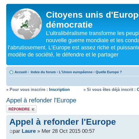
Citoyens unis d'Europe
démocratie
L’ultralibéralisme transforme les peu
nouvelle guerre mondiale et les cond
l’abrutissement. L’Europe est assez riche et puissan
modèle de société, le défendre et le partager
Accueil
‹
Index du forum
‹
L'Union européenne
‹
Quelle Europe ?
» Pour vous inscrire :
Inscription
» Si vous êtes déjà inscrit :
Appel à refonder l'Europe
Répondre
Appel à refonder l'Europe
par
Laure
» Mer 28 Oct 2015 00:57