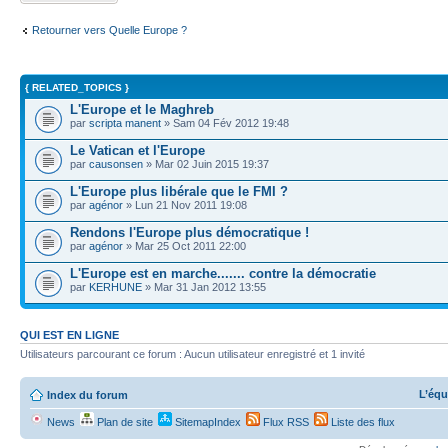
Retourner vers Quelle Europe ?
{ RELATED_TOPICS }
L'Europe et le Maghreb
par
scripta manent
» Sam 04 Fév 2012 19:48
Le Vatican et l'Europe
par
causonsen
» Mar 02 Juin 2015 19:37
L'Europe plus libérale que le FMI ?
par
agénor
» Lun 21 Nov 2011 19:08
Rendons l'Europe plus démocratique !
par
agénor
» Mar 25 Oct 2011 22:00
L'Europe est en marche....... contre la démocratie
par
KERHUNE
» Mar 31 Jan 2012 13:55
QUI EST EN LIGNE
Utilisateurs parcourant ce forum : Aucun utilisateur enregistré et 1 invité
L’équ
Index du forum
News
Plan de site
SitemapIndex
Flux RSS
Liste des flux