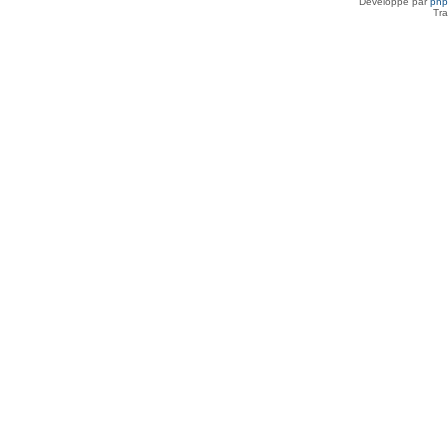
Développé par
ph
Tra