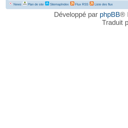
News
Plan de site
SitemapIndex
Flux RSS
Liste des flux
Développé par
phpBB
® 
Traduit 