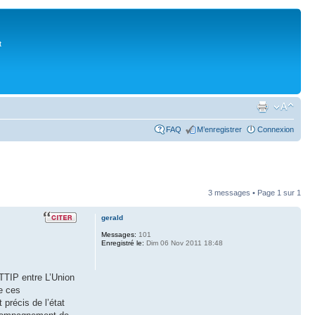
t
FAQ
M’enregistrer
Connexion
3 messages • Page
1
sur
1
gerald
Messages:
101
Enregistré le:
Dim 06 Nov 2011 18:48
TTIP entre L’Union
re ces
précis de l’état