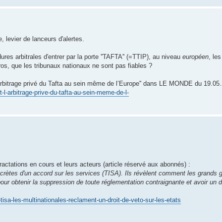
, levier de lanceurs d'alertes.
res arbitrales d'entrer par la porte ''TAFTA'' (=TTIP), au niveau
européen
, le
s, que les tribunaux nationaux ne sont pas fiables ?
arbitrage privé du Tafta au sein même de l’Europe'' dans LE MONDE du 19.05.
-l-arbitrage-prive-du-tafta-au-sein-meme-de-l-
actations en cours et leurs acteurs (article réservé aux abonnés) :
rètes d'un accord sur les services (TISA). Ils révèlent comment les grands 
n pour obtenir la suppression de toute réglementation contraignante et avoir un d
tisa-les-multinationales-reclament-un-droit-de-veto-sur-les-etats