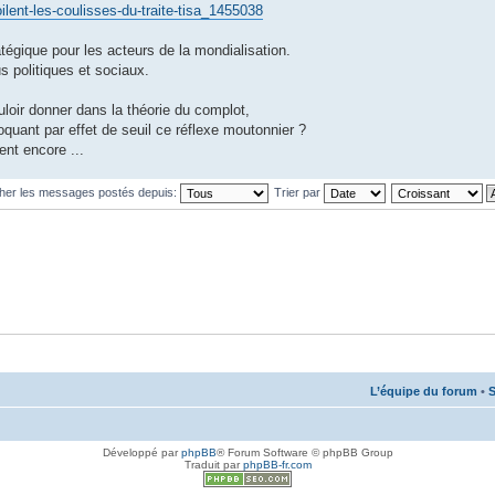
lent-les-coulisses-du-traite-tisa_1455038
atégique pour les acteurs de la mondialisation.
 politiques et sociaux.
ouloir donner dans la théorie du complot,
voquant par effet de seuil ce réflexe moutonnier ?
nt encore ...
cher les messages postés depuis:
Trier par
L’équipe du forum
•
S
Développé par
phpBB
® Forum Software © phpBB Group
Traduit par
phpBB-fr.com