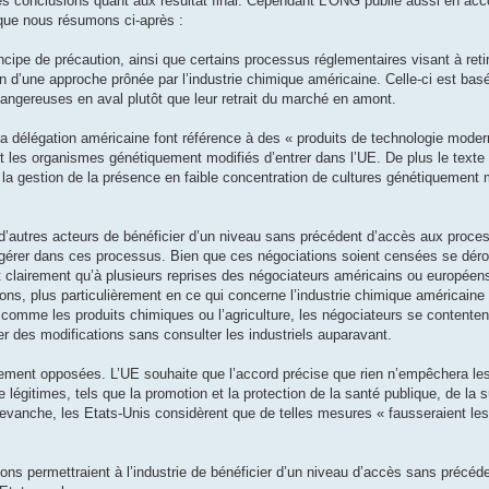
r des conclusions quant aux résultat final. Cependant L’ONG publie aussi en 
 que nous résumons ci-après :
ncipe de précaution, ainsi que certains processus réglementaires visant à reti
n d’une approche prônée par l’industrie chimique américaine. Celle-ci est basé
dangereuses en aval plutôt que leur retrait du marché en amont.
 la délégation américaine font référence à des « produits de technologie modern
t les organismes génétiquement modifiés d’entrer dans l’UE. De plus le texte
e à la gestion de la présence en faible concentration de cultures génétiquement
 d’autres acteurs de bénéficier d’un niveau sans précédent d’accès aux proce
’ingérer dans ces processus. Bien que ces négociations soient censées se déro
nt clairement qu’à plusieurs reprises des négociateurs américains ou européen
tions, plus particulièrement en ce qui concerne l’industrie chimique américaine 
comme les produits chimiques ou l’agriculture, les négociateurs se contenten
r des modifications sans consulter les industriels auparavant.
lement opposées. L’UE souhaite que l’accord précise que rien n’empêchera les
 légitimes, tels que la promotion et la protection de la santé publique, de la s
n revanche, les Etats-Unis considèrent que de telles mesures « fausseraient le
ons permettraient à l’industrie de bénéficier d’un niveau d’accès sans précé