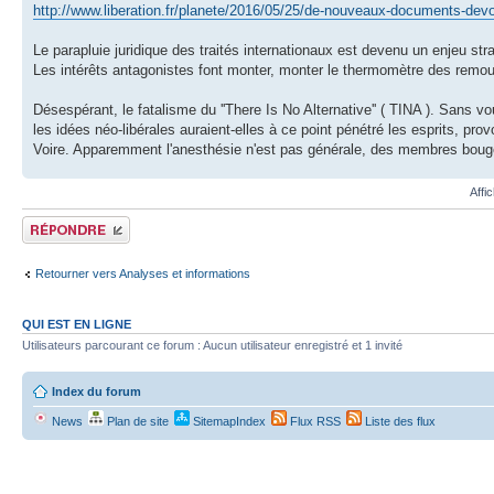
http://www.liberation.fr/planete/2016/05/25/de-nouveaux-documents-devoi
Le parapluie juridique des traités internationaux est devenu un enjeu str
Les intérêts antagonistes font monter, monter le thermomètre des remous
Désespérant, le fatalisme du ''There Is No Alternative'' ( TINA ). Sans v
les idées néo-libérales auraient-elles à ce point pénétré les esprits, pro
Voire. Apparemment l'anesthésie n'est pas générale, des membres bouge
Affi
Répondre
Retourner vers Analyses et informations
QUI EST EN LIGNE
Utilisateurs parcourant ce forum : Aucun utilisateur enregistré et 1 invité
Index du forum
News
Plan de site
SitemapIndex
Flux RSS
Liste des flux