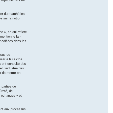
accompagnement de
rer du marché les
e sur la notion
e », ce qui reflète
 mentionne la «
 modifiées dans les
ssus de
uler à huis clos
s ont consulté des
et l’industrie des
t de mettre en
 parties de
ûreté, de
s échanges » et
dent aux processus