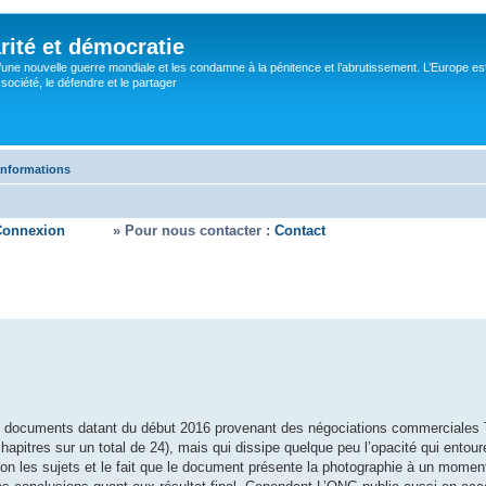
rité et démocratie
’une nouvelle guerre mondiale et les condamne à la pénitence et l’abrutissement. L’Europe es
ociété, le défendre et le partager
informations
Connexion
» Pour nous contacter :
Contact
de documents datant du début 2016 provenant des négociations commerciales 
chapitres sur un total de 24), mais qui dissipe quelque peu l’opacité qui entou
on les sujets et le fait que le document présente la photographie à un moment 