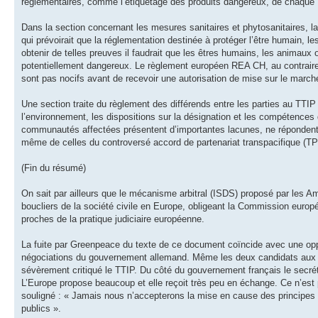
réglementaires, comme l’étiquetage des produits dangereux, de chaque
Dans la section concernant les mesures sanitaires et phytosanitaires, la
qui prévoirait que la réglementation destinée à protéger l’être humain, 
obtenir de telles preuves il faudrait que les êtres humains, les animaux
potentiellement dangereux. Le règlement européen REA CH, au contraire, p
sont pas nocifs avant de recevoir une autorisation de mise sur le marc
Une section traite du règlement des différends entre les parties au TTIP 
l’environnement, les dispositions sur la désignation et les compétences d
communautés affectées présentent d’importantes lacunes, ne répondent p
même de celles du controversé accord de partenariat transpacifique (TP
(Fin du résumé)
On sait par ailleurs que le mécanisme arbitral (ISDS) proposé par les Am
boucliers de la société civile en Europe, obligeant la Commission europ
proches de la pratique judiciaire européenne.
La fuite par Greenpeace du texte de ce document coïncide avec une oppo
négociations du gouvernement allemand. Même les deux candidats aux pr
sévèrement critiqué le TTIP. Du côté du gouvernement français le secrét
L’Europe propose beaucoup et elle reçoit très peu en échange. Ce n’est 
souligné : « Jamais nous n’accepterons la mise en cause des principes es
publics ».