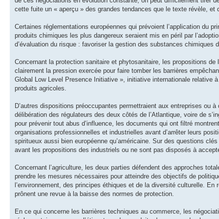
de ces négociations en évolution constante, on peut difficilement tire
cette fuite un « aperçu » des grandes tendances que le texte révèle, et
Certaines réglementations européennes qui prévoient l’application du pri
produits chimiques les plus dangereux seraient mis en péril par l’adoptio
d’évaluation du risque : favoriser la gestion des substances chimiques 
Concernant la protection sanitaire et phytosanitaire, les propositions de
clairement la pression exercée pour faire tomber les barrières empêchan
Global Low Level Presence Initiative », initiative internationale relativ
produits agricoles.
D’autres dispositions préoccupantes permettraient aux entreprises ou à
délibération des régulateurs des deux côtés de l’Atlantique, voire de s
pour prévenir tout abus d’influence, les documents qui ont filtré montre
organisations professionnelles et industrielles avant d’arrêter leurs posi
spiritueux aussi bien européenne qu’américaine. Sur des questions clés 
avant les propositions des industriels ou ne sont pas disposés à accepte
Concernant l’agriculture, les deux parties défendent des approches tota
prendre les mesures nécessaires pour atteindre des objectifs de politique
l’environnement, des principes éthiques et de la diversité culturelle. E
prônent une revue à la baisse des normes de protection.
En ce qui concerne les barrières techniques au commerce, les négociati