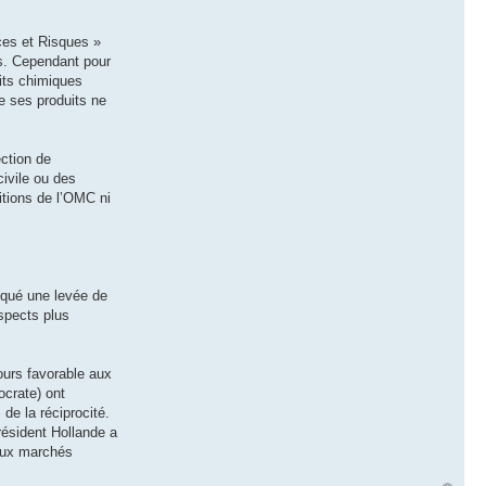
nces et Risques »
es. Cependant pour
uits chimiques
e ses produits ne
ection de
civile ou des
itions de l’OMC ni
voqué une levée de
spects plus
ours favorable aux
crate) ont
de la réciprocité.
résident Hollande a
 aux marchés