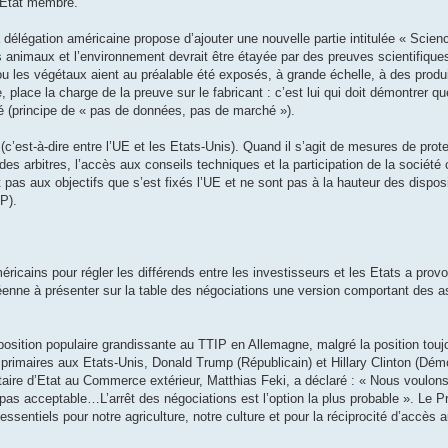
 Etat membre.
 délégation américaine propose d’ajouter une nouvelle partie intitulée « Scie
les animaux et l’environnement devrait être étayée par des preuves scientifiqu
 ou les végétaux aient au préalable été exposés, à grande échelle, à des prod
lace la charge de la preuve sur le fabricant : c’est lui qui doit démontrer qu
hé (principe de « pas de données, pas de marché »).
(c’est-à-dire entre l’UE et les Etats-Unis). Quand il s’agit de mesures de prot
es arbitres, l’accès aux conseils techniques et la participation de la société 
as aux objectifs que s’est fixés l’UE et ne sont pas à la hauteur des dispos
P).
éricains pour régler les différends entre les investisseurs et les Etats a pro
éenne à présenter sur la table des négociations une version comportant des a
sition populaire grandissante au TTIP en Allemagne, malgré la position touj
imaires aux Etats-Unis, Donald Trump (Républicain) et Hillary Clinton (Démo
aire d’Etat au Commerce extérieur, Matthias Feki, a déclaré : « Nous voulons 
pas acceptable…L’arrêt des négociations est l’option la plus probable ». Le P
sentiels pour notre agriculture, notre culture et pour la réciprocité d’accès