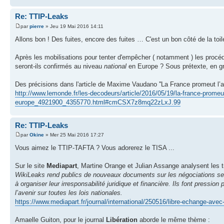
Re: TTIP-Leaks
par
pierre
» Jeu 19 Mai 2016 14:11
Allons bon ! Des fuites, encore des fuites … C'est un bon côté de la toile
Après les mobilisations pour tenter d'empêcher ( notamment ) les procédu
seront-ils confirmés au niveau
national
en Europe ? Sous prétexte, en gro
Des précisions dans l'article de Maxime Vaudano ''La France promeut l’
http://www.lemonde.fr/les-decodeurs/article/2016/05/19/la-france-promeut
europe_4921900_4355770.html#cmCSX7z8mq22zLxJ.99
Re: TTIP-Leaks
par
Okine
» Mer 25 Mai 2016 17:27
Vous aimez le TTIP-TAFTA ? Vous adorerez le TISA ...
Sur le site
Mediapart
, Martine Orange et Julian Assange analysent les tr
WikiLeaks rend publics de nouveaux documents sur les négociations sec
à organiser leur irresponsabilité juridique et financière. Ils font pressio
l’avenir sur toutes les lois nationales.
https://www.mediapart.fr/journal/international/250516/libre-echange-avec-
Amaelle Guiton, pour le journal
Libération
aborde le même thème :