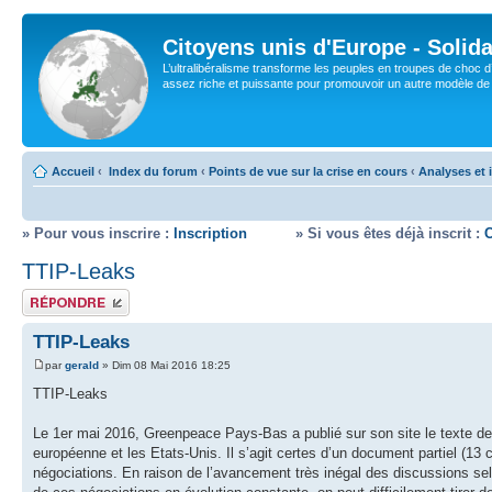
Citoyens unis d'Europe - Solida
L’ultralibéralisme transforme les peuples en troupes de choc d
assez riche et puissante pour promouvoir un autre modèle de s
Accueil
‹
Index du forum
‹
Points de vue sur la crise en cours
‹
Analyses et 
» Pour vous inscrire :
Inscription
» Si vous êtes déjà inscrit :
TTIP-Leaks
Répondre
TTIP-Leaks
par
gerald
» Dim 08 Mai 2016 18:25
TTIP-Leaks
Le 1er mai 2016, Greenpeace Pays-Bas a publié sur son site le texte 
européenne et les Etats-Unis. Il s’agit certes d’un document partiel (13 
négociations. En raison de l’avancement très inégal des discussions sel