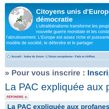
Citoyens unis d'Europe
démocratie
L’ultralibéralisme transforme les peu
nouvelle guerre mondiale et les cond
l’abrutissement. L’Europe est assez riche et puissan
modèle de société, le défendre et le partager
Accueil
‹
Index du forum
‹
L'Union européenne
‹
Faits et chiffres
» Pour vous inscrire :
Inscr
La PAC expliquée aux 
Répondre
La PAC expliquée aux profane