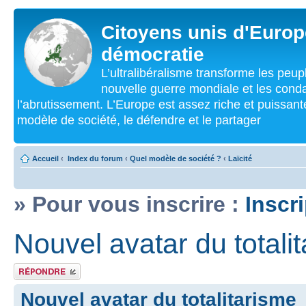
Citoyens unis d'Europe
démocratie
L’ultralibéralisme transforme les peu
nouvelle guerre mondiale et les cond
l’abrutissement. L’Europe est assez riche et puissan
modèle de société, le défendre et le partager
Accueil
‹
Index du forum
‹
Quel modèle de société ?
‹
Laïcité
» Pour vous inscrire :
Inscr
Nouvel avatar du totali
Répondre
Nouvel avatar du totalitarisme