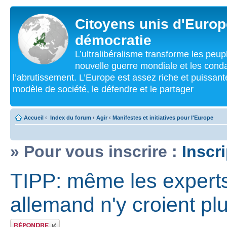
Citoyens unis d'Europe
démocratie
L’ultralibéralisme transforme les peu
nouvelle guerre mondiale et les cond
l’abrutissement. L’Europe est assez riche et puissan
modèle de société, le défendre et le partager
Accueil
‹
Index du forum
‹
Agir
‹
Manifestes et initiatives pour l'Europe
» Pour vous inscrire :
Inscr
TIPP: même les experts
allemand n'y croient pl
Répondre