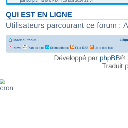
par
scripta manent
» Dim 18 Mai 2014 21:34
QUI EST EN LIGNE
Utilisateurs parcourant ce forum : A
L’équ
Index du forum
News
Plan de site
SitemapIndex
Flux RSS
Liste des flux
Développé par
phpBB
® 
Traduit 