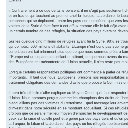
Extraits :
« Contrairement à ce que certains pensent, il ne s’agit pas seulement d’
et en Iraq et qui touchent au premier chef la Turquie, la Jordanie, le Liba
personnes qui se déplacent…entre les pays non européens que vers les p
voisins de la Syrie à faire face à cet afflux comme elle le fait déjà avec
un certain nombre de ces réfugiés, la situation des pays riverains deve
Sur les quelque cinq millions de réfugiés ayant fui la Syrie, 98% se tro
qui compte…500 millions d’habitants. L’Europe n’est donc pas submerg
ou le Liban ont fait infiniment plus que ce que nous sommes prêts à fair
L’Europe est un espace accueillant et attirant, ce que nous avons du ma
des Européens est mécontente de l’Union actuelle, il n’en reste pas mo
Lorsque certains responsables politiques ont commencé à parler de réfugi
importants…Il faut que nous, Européens, prenions nos responsabilités sur 
traitement obligatoire des demandes d’asile que propose la Commission.
Il sera très difficile d’aller expliquer au Moyen-Orient qu’il faut respecter
l’Union. Nous sommes perçus comme les champions des droits de l’ho
n’accueillons pas ces victimes du terrorisme…quel message leur enverron
d’investir dans notre sécurité en se montrant accueillant. Si ces réfugi
croit-on que ce sera le meilleur moyen d’empêcher le développement des
yeux sur la crise et qu’elle peut être gérée par des pays tiers et qu’on p
la Turquie, le Liban et la Jordanie, des pays où les réfugiés représentent 