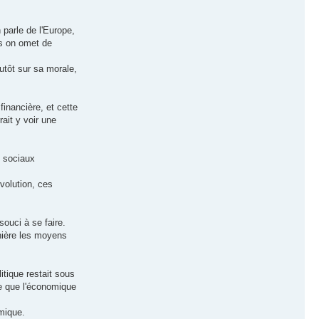
n parle de l'Europe,
is on omet de
lutôt sur sa morale,
 financière, et cette
ait y voir une
s sociaux
volution, ces
souci à se faire.
anière les moyens
itique restait sous
pe que l'économique
omique.