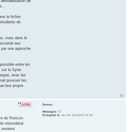
 déstabilisation de
ays…
ns le fichier
 résidents de
ns, mais dans le
missariat aux
e par une approche
possible entre les
 sur la Syrie.
urquie, avec les
rrait pousser les
ue leur propre
Demos
Messages:
47
Enregistré le:
Jeu 02 Juil 2015 16:49
re de l'horizon
e intersidéral.
 seraient