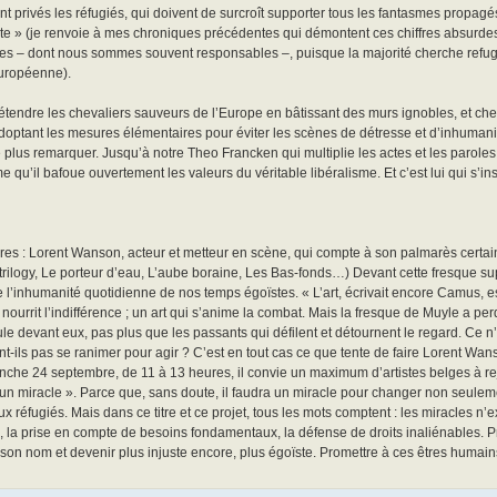
nt privés les réfugiés, qui doivent de surcroît supporter tous les fantasmes propagé
rlante » (je renvoie à mes chroniques précédentes qui démontent ces chiffres absurde
res – dont nous sommes souvent responsables –, puisque la majorité cherche refug
européenne).
étendre les chevaliers sauveurs de l’Europe en bâtissant des murs ignobles, et che
n adoptant les mesures élémentaires pour éviter les scènes de détresse et d’inhuman
 plus remarquer. Jusqu’à notre Theo Francken qui multiplie les actes et les parole
u’il bafoue ouvertement les valeurs du véritable libéralisme. Et c’est lui qui s’in
dres : Lorent Wanson, acteur et metteur en scène, qui compte à son palmarès certa
rilogy, Le porteur d’eau, L’aube boraine, Les Bas-fonds…) Devant cette fresque s
e l’inhumanité quotidienne de nos temps égoïstes. « L’art, écrivait encore Camus, e
e nourrit l’indifférence ; un art qui s’anime la combat. Mais la fresque de Muyle a pe
ule devant eux, pas plus que les passants qui défilent et détournent le regard. Ce 
ent-ils pas se ranimer pour agir ? C’est en tout cas ce que tente de faire Lorent W
manche 24 septembre, de 11 à 13 heures, il convie un maximum d’artistes belges à r
ts un miracle ». Parce que, sans doute, il faudra un miracle pour changer non seulem
x réfugiés. Mais dans ce titre et ce projet, tous les mots comptent : les miracles n’e
n, la prise en compte de besoins fondamentaux, la défense de droits inaliénables. 
s son nom et devenir plus injuste encore, plus égoïste. Promettre à ces êtres humai