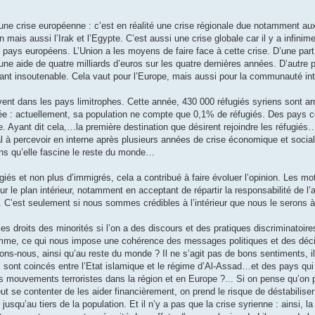
une crise européenne : c’est en réalité une crise régionale due notamment aux
n mais aussi l’Irak et l’Egypte. C’est aussi une crise globale car il y a infinim
ays européens. L’Union a les moyens de faire face à cette crise. D’une part
 une aide de quatre milliards d’euros sur les quatre dernières années. D’autre p
nant insoutenable. Cela vaut pour l’Europe, mais aussi pour la communauté int
uvent dans les pays limitrophes. Cette année, 430 000 réfugiés syriens sont ar
ée : actuellement, sa population ne compte que 0,1% de réfugiés. Des pays 
e. Ayant dit cela,…la première destination que désirent rejoindre les réfugié
l à percevoir en interne après plusieurs années de crise économique et social
ins qu’elle fascine le reste du monde…
és et non plus d’immigrés, cela a contribué à faire évoluer l’opinion. Les mo
le plan intérieur, notamment en acceptant de répartir la responsabilité de l’a
 C’est seulement si nous sommes crédibles à l’intérieur que nous le serons à
 les droits des minorités si l’on a des discours et des pratiques discriminatoires
mme, ce qui nous impose une cohérence des messages politiques et des dé
s-nous, ainsi qu’au reste du monde ? Il ne s’agit pas de bons sentiments, il 
és sont coincés entre l’Etat islamique et le régime d’Al-Assad…et des pays qui
 mouvements terroristes dans la région et en Europe ?... Si on pense qu’on p
eut se contenter de les aider financièrement, on prend le risque de déstabiliser
jusqu’au tiers de la population. Et il n’y a pas que la crise syrienne : ainsi, la