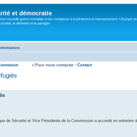
rité et démocratie
’une nouvelle guerre mondiale et les condamne à la pénitence et l’abrutissement. L’Europe es
ociété, le défendre et le partager
informations
Connexion
» Pour nous contacter :
Contact
éfugiés
iés
que de Sécurité et Vice Présidente de la Commission a accordé un entretien à 