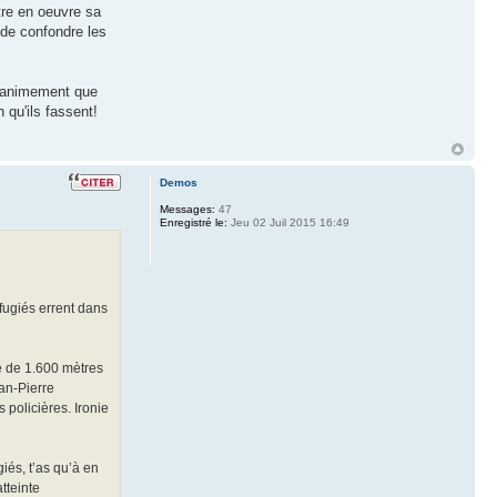
tre en oeuvre sa
 de confondre les
 unanimement que
n qu'ils fassent!
Demos
Messages:
47
Enregistré le:
Jeu 02 Juil 2015 16:49
fugiés errent dans
ue de 1.600 mètres
an-Pierre
 policières. Ironie
iés, t’as qu’à en
tteinte