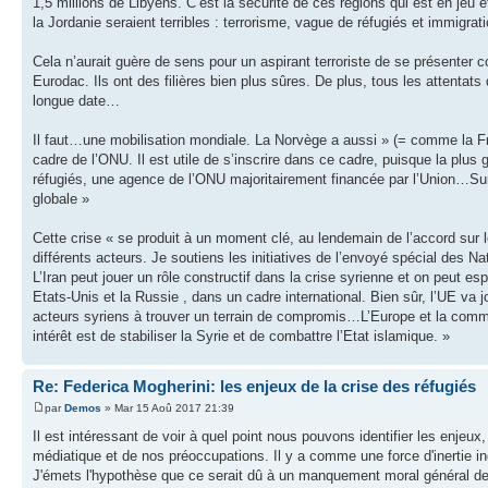
1,5 millions de Libyens. C’est la sécurité de ces régions qui est en jeu e
la Jordanie seraient terribles : terrorisme, vague de réfugiés et immigr
Cela n’aurait guère de sens pour un aspirant terroriste de se présenter
Eurodac. Ils ont des filières bien plus sûres. De plus, tous les attenta
longue date…
Il faut…une mobilisation mondiale. La Norvège a aussi » (= comme la Fr
cadre de l’ONU. Il est utile de s’inscrire dans ce cadre, puisque la plus 
réfugiés, une agence de l’ONU majoritairement financée par l’Union…Surt
globale »
Cette crise « se produit à un moment clé, au lendemain de l’accord sur le
différents acteurs. Je soutiens les initiatives de l’envoyé spécial des Na
L’Iran peut jouer un rôle constructif dans la crise syrienne et on peut e
Etats-Unis et la Russie , dans un cadre international. Bien sûr, l’UE va j
acteurs syriens à trouver un terrain de compromis…L’Europe et la commu
intérêt est de stabiliser la Syrie et de combattre l’Etat islamique. »
Re: Federica Mogherini: les enjeux de la crise des réfugiés
par
Demos
» Mar 15 Aoû 2017 21:39
Il est intéressant de voir à quel point nous pouvons identifier les enjeux,
médiatique et de nos préoccupations. Il y a comme une force d'inertie inc
J'émets l'hypothèse que ce serait dû à un manquement moral général de 