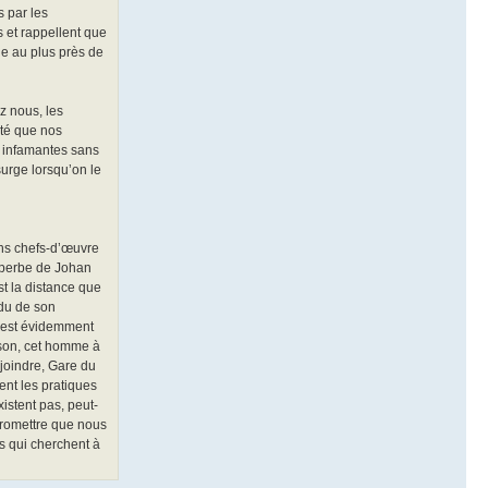
s par les
s et rappellent que
e au plus près de
z nous, les
ité que nos
s infamantes sans
surge lorsqu’on le
ins chefs-d’œuvre
uperbe de Johan
st la distance que
rdu de son
n’est évidemment
anson, cet homme à
ejoindre, Gare du
ent les pratiques
xistent pas, peut-
Promettre que nous
ns qui cherchent à