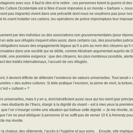
ageons avec eux. Il faut le dire et le redire : ces personnes fuient la guerre et d
otre Culture Occidentale est si fière d’avoir imposées à un monde « barbare », no
i ne sont pas migrants) vivent dans une précarité dont nous ne voudrions pas pour n
 ils osent installer ces cartons, les opérations de police impromptues leur imposan
iquement par des individus ou des associations non gouvernementales (pour répond
n aide aux réfugiés risquent elles aussi, dans certains cas, des poursuites judicia
es obligations issues des engagements légaux qu’il a pris au nom des citoyens qu’il r
ponsables dans une société qui se délite, comme Abraham argumentait auprès de D
xtrémité, une première exigence : que des citoyens, les plus nombreux possible, alert
ct des traités internationaux, l’accueil de ces réfugiés.
t, il devient difficile de défendre l’existence de valeurs universelles. Tout serait « c
elles » des autres cultures. Si telle pratique l’excision, la peine de mort, la torture, 
’est « culturel » ?
s universelles, mais il y en a, dont bénéficient aussi ceux qui les nient (par princip
 mes étudiants de l’Ihecs, élargir à la dignité du vivant – est à mes yeux la premièr
que l’on s’insurge contre une situation qui bafoue cette dignité. « Je me révolte
, que l’on ne peut déléguer à personne (il ne suffit pas de verser 10 € à Amnesty pour
ite ma révolte.
de la chaleur, des vêtements, l’accès à l’hygiène et aux soins… Ensuite, elle implique 