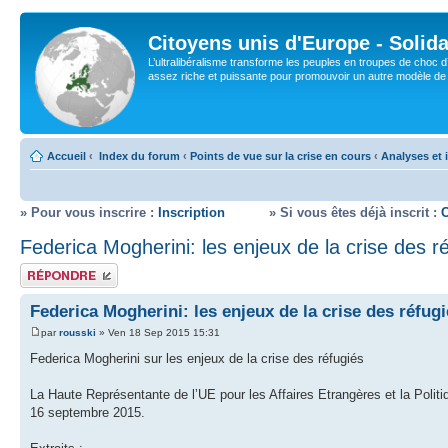
Citoyens unis d'Europe - Solida
L’ultralibéralisme transforme les peuples en troupes de choc d
assez riche et puissante pour promouvoir un autre modèle de s
Accueil
‹
Index du forum
‹
Points de vue sur la crise en cours
‹
Analyses et 
» Pour vous inscrire :
Inscription
» Si vous êtes déjà inscrit :
Federica Mogherini: les enjeux de la crise des r
Répondre
Federica Mogherini: les enjeux de la crise des réfug
par
rousski
» Ven 18 Sep 2015 15:31
Federica Mogherini sur les enjeux de la crise des réfugiés
La Haute Représentante de l’UE pour les Affaires Etrangères et la Politi
16 septembre 2015.