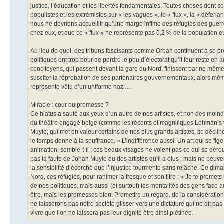
justice, l’éducation et les libertés fondamentales. Toutes choses dont so
populistes et les extrémistes sur « les vagues », le « flux », la « défe
nous ne devrions accueillir qu’une marge infime des réfugiés des guer
chez eux, et que ce « flux » ne représente pas 0,2 % de la population 
Au lieu de quoi, des tribuns fascisants comme Orban continuent à se pr
politiques ont trop peur de perdre le peu d’électorat qu’il leur reste e
concitoyens, qui passent devant la gare du Nord, finissent par ne même
susciter la réprobation de ses partenaires gouvernementaux, alors même q
représente vêtu d’un uniforme nazi…
Miracle : cour ou promesse ?
Ce hiatus a sauté aux yeux d’un autre de nos artistes, et non des moin
du théâtre engagé belge (comme les récents et magnifiques Lehman’s t
Muyle, qui met en valeur certains de nos plus grands artistes, se déclin
le temps donne à la souffrance. » L’indifférence aussi. Un art qui se fig
animation, semble-t-il ; ces beaux visages ne voient pas ce qui se déro
pas la faute de Johan Muyle ou des artistes qu’il a élus ; mais ne peuv
la sensibilité d’écorché que l’injustice tourmente sans relâche. Ce di
Nord, ces réfugiés, pour ranimer la fresque et son titre : « Je te prome
de nos politiques, mais aussi (et surtout) les mentalités des gens face au
être, mais les promesses bien. Promettre un regard, de la considératio
ne laisserons pas notre société glisser vers une dictature qui ne dit pa
vivre que l’on ne laissera pas leur dignité être ainsi piétinée.