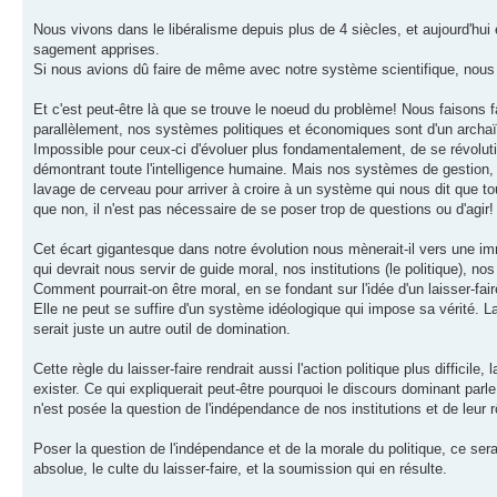
Nous vivons dans le libéralisme depuis plus de 4 siècles, et aujourd'hui
sagement apprises.
Si nous avions dû faire de même avec notre système scientifique, nous 
Et c'est peut-être là que se trouve le noeud du problème! Nous faisons 
parallèlement, nos systèmes politiques et économiques sont d'un arch
Impossible pour ceux-ci d'évoluer plus fondamentalement, de se révolutio
démontrant toute l'intelligence humaine. Mais nos systèmes de gestion, 
lavage de cerveau pour arriver à croire à un système qui nous dit que tou
que non, il n'est pas nécessaire de se poser trop de questions ou d'agir!
Cet écart gigantesque dans notre évolution nous mènerait-il vers une im
qui devrait nous servir de guide moral, nos institutions (le politique), n
Comment pourrait-on être moral, en se fondant sur l'idée d'un laisser-fair
Elle ne peut se suffire d'un système idéologique qui impose sa vérité. 
serait juste un autre outil de domination.
Cette règle du laisser-faire rendrait aussi l'action politique plus difficil
exister. Ce qui expliquerait peut-être pourquoi le discours dominant par
n'est posée la question de l'indépendance de nos institutions et de leur r
Poser la question de l'indépendance et de la morale du politique, ce sera
absolue, le culte du laisser-faire, et la soumission qui en résulte.