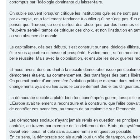
corrompus par l'idéologie dominante du laisser-faire.
On oublie souvent lorsqu'on critique les institutions qu'elles ne sont pas 
par exemple, on a facilement tendance à oublier qu'il ne s'agit pas d'un o
penser que l'Europe, ce sont surtout des choix, pris par des hommes e
Peut-être serait-il temps de critiquer ces choix, et non l'institution en t
ou son absence de morale.
Le capitalisme, dès ses débuts, s'est construit sur une idéologie élitiste, et
élite vous apportera richesse et prospérité. Évidemment, si l'on mesure
belle réussite. Mais avec la colonisation, et ensuite les deux guerres 
Et nous avons donc eu droit à la sociale démocratie, issue principaleme
démocrates étaient, au commencement, des transfuges des partis libéraux
On pourrait parler d'une première évolution politique majeure dans notr
changements ayant eu lieu avec le consentement des élites dirigeantes
La démocratie sociale a plutôt bien fonctionné après guerre, lorsqu'elle es
L'Europe avait tellement à reconstruire et à construire, que l'élite pouva
de contrôler ces avancées, au travers de sa mainmise sur l'économie.
Les démocrates sociaux n'ayant jamais remis en question les principes du l
contrôle, au travers par exemple de l'endettement des États, du systèm
devait être libéral, et cela sans aucune remise en question possible.
En ce sens, la démocratie sociale aurait joué un rôle de tampon, de fre