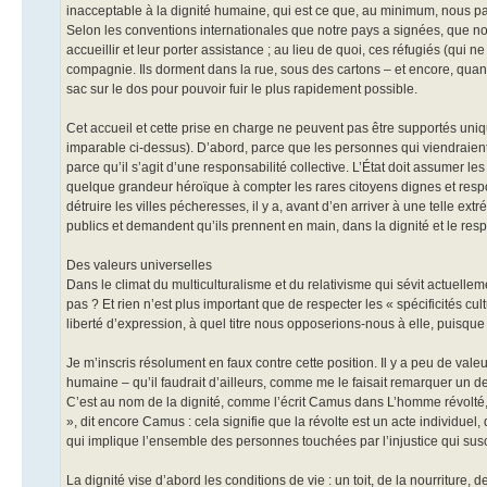
inacceptable à la dignité humaine, qui est ce que, au minimum, nous part
Selon les conventions internationales que notre pays a signées, que n
accueillir et leur porter assistance ; au lieu de quoi, ces réfugiés (qu
compagnie. Ils dorment dans la rue, sous des cartons – et encore, quand
sac sur le dos pour pouvoir fuir le plus rapidement possible.
Cet accueil et cette prise en charge ne peuvent pas être supportés un
imparable ci-dessus). D’abord, parce que les personnes qui viendraient e
parce qu’il s’agit d’une responsabilité collective. L’État doit assumer l
quelque grandeur héroïque à compter les rares citoyens dignes et res
détruire les villes pécheresses, il y a, avant d’en arriver à une telle e
publics et demandent qu’ils prennent en main, dans la dignité et le respe
Des valeurs universelles
Dans le climat du multiculturalisme et du relativisme qui sévit actuellemen
pas ? Et rien n’est plus important que de respecter les « spécificités cultur
liberté d’expression, à quel titre nous opposerions-nous à elle, puisque c
Je m’inscris résolument en faux contre cette position. Il y a peu de valeur
humaine – qu’il faudrait d’ailleurs, comme me le faisait remarquer un de
C’est au nom de la dignité, comme l’écrit Camus dans L’homme révolté, 
», dit encore Camus : cela signifie que la révolte est un acte individuel
qui implique l’ensemble des personnes touchées par l’injustice qui susc
La dignité vise d’abord les conditions de vie : un toit, de la nourriture, 