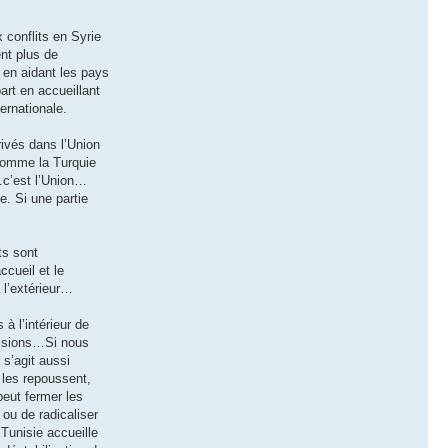
 conflits en Syrie
ent plus de
 en aidant les pays
art en accueillant
ernationale.
rivés dans l’Union
comme la Turquie
s…c’est l’Union…
e. Si une partie
ts sont
ccueil et le
 l’extérieur…
 à l’intérieur de
cisions…Si nous
s’agit aussi
 les repoussent,
eut fermer les
 ou de radicaliser
 Tunisie accueille