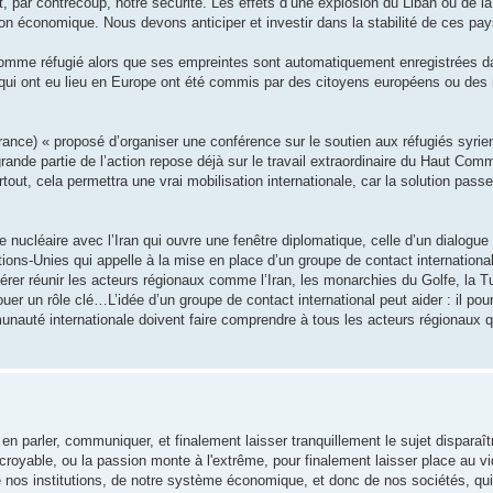
t, par contrecoup, notre sécurité. Les effets d’une explosion du Liban ou de la
ation économique. Nous devons anticiper et investir dans la stabilité de ces p
 comme réfugié alors que ses empreintes sont automatiquement enregistrées da
ts qui ont eu lieu en Europe ont été commis par des citoyens européens ou des
ance) « proposé d’organiser une conférence sur le soutien aux réfugiés syrie
grande partie de l’action repose déjà sur le travail extraordinaire du Haut Com
out, cela permettra une vrai mobilisation internationale, car la solution pass
 nucléaire avec l’Iran qui ouvre une fenêtre diplomatique, celle d’un dialogue 
tions-Unies qui appelle à la mise en place d’un groupe de contact international
spérer réunir les acteurs régionaux comme l’Iran, les monarchies du Golfe, la T
ouer un rôle clé…L’idée d’un groupe de contact international peut aider : il pou
nauté internationale doivent faire comprendre à tous les acteurs régionaux q
 en parler, communiquer, et finalement laisser tranquillement le sujet disparaît
royable, ou la passion monte à l'extrême, pour finalement laisser place au vid
nos institutions, de notre système économique, et donc de nos sociétés, qui