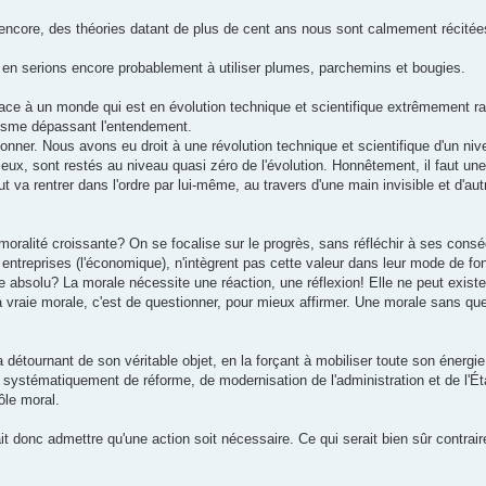
 encore, des théories datant de plus de cent ans nous sont calmement récitées 
en serions encore probablement à utiliser plumes, parchemins et bougies.
face à un monde qui est en évolution technique et scientifique extrêmement r
aïsme dépassant l'entendement.
nner. Nous avons eu droit à une révolution technique et scientifique d'un niv
eux, sont restés au niveau quasi zéro de l'évolution. Honnêtement, il faut un
t va rentrer dans l'ordre par lui-même, au travers d'une main invisible et d'aut
moralité croissante? On se focalise sur le progrès, sans réfléchir à ses cons
os entreprises (l'économique), n'intègrent pas cette valeur dans leur mode de f
e absolu? La morale nécessite une réaction, une réflexion! Elle ne peut exister
La vraie morale, c'est de questionner, pour mieux affirmer. Une morale sans q
e, la détournant de son véritable objet, en la forçant à mobiliser toute son éner
le systématiquement de réforme, de modernisation de l'administration et de l'É
ôle moral.
it donc admettre qu'une action soit nécessaire. Ce qui serait bien sûr contraire