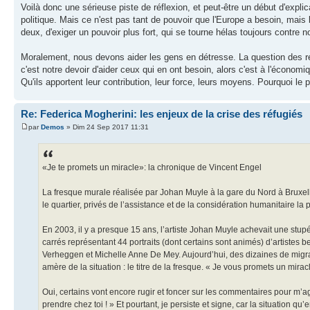
Voilà donc une sérieuse piste de réflexion, et peut-être un début d'exp
politique. Mais ce n'est pas tant de pouvoir que l'Europe a besoin, mais 
deux, d'exiger un pouvoir plus fort, qui se tourne hélas toujours contre n
Moralement, nous devons aider les gens en détresse. La question des réf
c'est notre devoir d'aider ceux qui en ont besoin, alors c'est à l'économiqu
Qu'ils apportent leur contribution, leur force, leurs moyens. Pourquoi le p
Re: Federica Mogherini: les enjeux de la crise des réfugiés
par
Demos
» Dim 24 Sep 2017 11:31
«Je te promets un miracle»: la chronique de Vincent Engel
La fresque murale réalisée par Johan Muyle à la gare du Nord à Bruxell
le quartier, privés de l’assistance et de la considération humanitaire la 
En 2003, il y a presque 15 ans, l’artiste Johan Muyle achevait une stup
carrés représentant 44 portraits (dont certains sont animés) d’artiste
Verheggen et Michelle Anne De Mey. Aujourd’hui, des dizaines de migrant
amère de la situation : le titre de la fresque. « Je vous promets un mirac
Oui, certains vont encore rugir et foncer sur les commentaires pour m’ag
prendre chez toi ! » Et pourtant, je persiste et signe, car la situation 