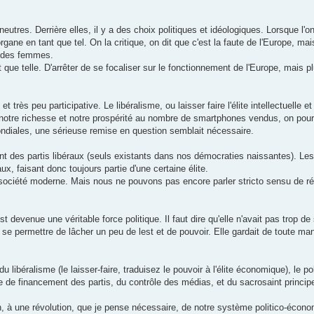
neutres. Derrière elles, il y a des choix politiques et idéologiques. Lorsque l'o
rgane en tant que tel. On la critique, on dit que c'est la faute de l'Europe, ma
t des femmes.
ant que telle. D'arrêter de se focaliser sur le fonctionnement de l'Europe, mais p
 très peu participative. Le libéralisme, ou laisser faire l'élite intellectuelle et
 notre richesse et notre prospérité au nombre de smartphones vendus, on pourr
mondiales, une sérieuse remise en question semblait nécessaire.
nt des partis libéraux (seuls existants dans nos démocraties naissantes). Le
, faisant donc toujours partie d'une certaine élite.
e société moderne. Mais nous ne pouvons pas encore parler stricto sensu de ré
.
t devenue une véritable force politique. Il faut dire qu'elle n'avait pas trop de 
it se permettre de lâcher un peu de lest et de pouvoir. Elle gardait de toute m
ibéralisme (le laisser-faire, traduisez le pouvoir à l'élite économique), le pol
e de financement des partis, du contrôle des médias, et du sacrosaint princi
in, à une révolution, que je pense nécessaire, de notre système politico-écon