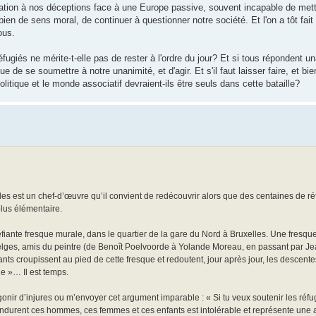
lication à nos déceptions face à une Europe passive, souvent incapable de met
bien de sens moral, de continuer à questionner notre société. Et l'on a tôt fait
ous.
ugiés ne mérite-t-elle pas de rester à l'ordre du jour? Et si tous répondent
e de se soumettre à notre unanimité, et d'agir. Et s'il faut laisser faire, et bie
olitique et le monde associatif devraient-ils être seuls dans cette bataille?
es est un chef-d’œuvre qu’il convient de redécouvrir alors que des centaines de ré
plus élémentaire.
éfiante fresque murale, dans le quartier de la gare du Nord à Bruxelles. Une fresq
s belges, amis du peintre (de Benoît Poelvoorde à Yolande Moreau, en passant par Je
s croupissent au pied de cette fresque et redoutent, jour après jour, les descentes
le »… Il est temps.
onir d’injures ou m’envoyer cet argument imparable : « Si tu veux soutenir les réfug
qu’endurent ces hommes, ces femmes et ces enfants est intolérable et représente une a