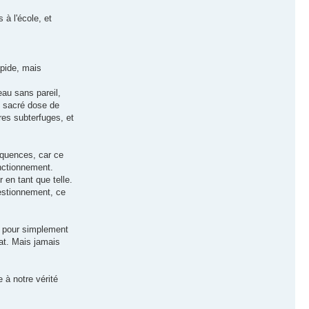
à l'école, et
apide, mais
eau sans pareil,
e sacré dose de
res subterfuges, et
équences, car ce
onctionnement.
 en tant que telle.
uestionnement, ce
gie pour simplement
tat. Mais jamais
 à notre vérité