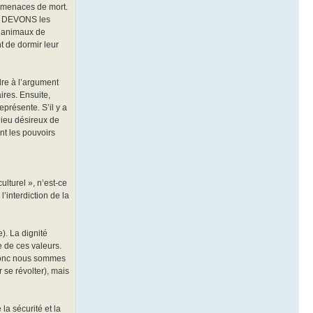
es menaces de mort.
us DEVONS les
os animaux de
t de dormir leur
re à l’argument
ires. Ensuite,
eprésente. S’il y a
ieu désireux de
ent les pouvoirs
ulturel », n’est-ce
l’interdiction de la
e). La dignité
e de ces valeurs.
, donc nous sommes
 se révolter), mais
la sécurité et la