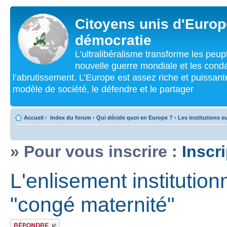
Citoyens unis d'Europe
démocratie
L’ultralibéralisme transforme les peu
nouvelle guerre mondiale et les cond
l’abrutissement. L’Europe est assez riche et puissan
modèle de société, le défendre et le partager
Accueil
‹
Index du forum
‹
Qui décide quoi en Europe ?
‹
Les institutions 
» Pour vous inscrire :
Inscr
L'enlisement institutionn
"congé maternité"
Répondre