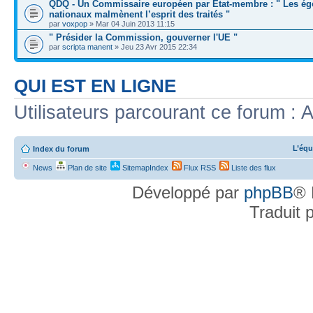
QDQ - Un Commissaire européen par Etat-membre : " Les é
nationaux malmènent l’esprit des traités "
par
voxpop
» Mar 04 Juin 2013 11:15
" Présider la Commission, gouverner l'UE "
par
scripta manent
» Jeu 23 Avr 2015 22:34
QUI EST EN LIGNE
Utilisateurs parcourant ce forum : A
L’équ
Index du forum
News
Plan de site
SitemapIndex
Flux RSS
Liste des flux
Développé par
phpBB
® 
Traduit 