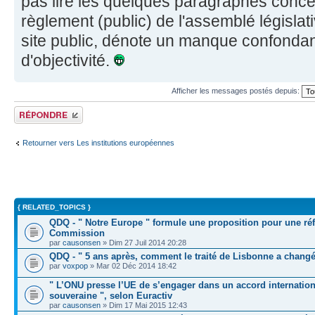
pas lire les quelques paragraphes conc
règlement (public) de l'assemblé législa
site public, dénote un manque confondan
d'objectivité.
Afficher les messages postés depuis:
Répondre
Retourner vers Les institutions européennes
{ RELATED_TOPICS }
QDQ - " Notre Europe " formule une proposition pour une ré
Commission
par
causonsen
» Dim 27 Juil 2014 20:28
QDQ - " 5 ans après, comment le traité de Lisbonne a changé
par
voxpop
» Mar 02 Déc 2014 18:42
" L’ONU presse l’UE de s’engager dans un accord internationa
souveraine ", selon Euractiv
par
causonsen
» Dim 17 Mai 2015 12:43