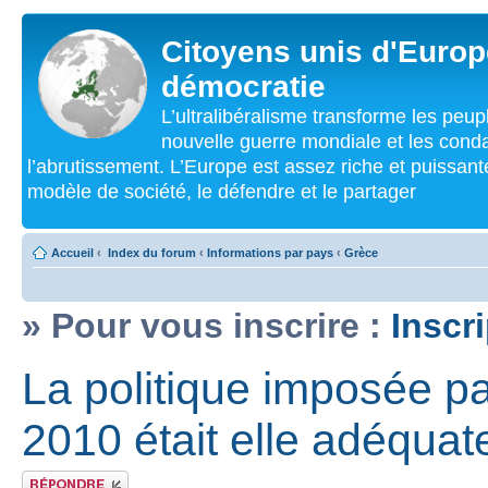
Citoyens unis d'Europe
démocratie
L’ultralibéralisme transforme les peu
nouvelle guerre mondiale et les cond
l’abrutissement. L’Europe est assez riche et puissan
modèle de société, le défendre et le partager
Accueil
‹
Index du forum
‹
Informations par pays
‹
Grèce
» Pour vous inscrire :
Inscr
La politique imposée pa
2010 était elle adéquat
Répondre