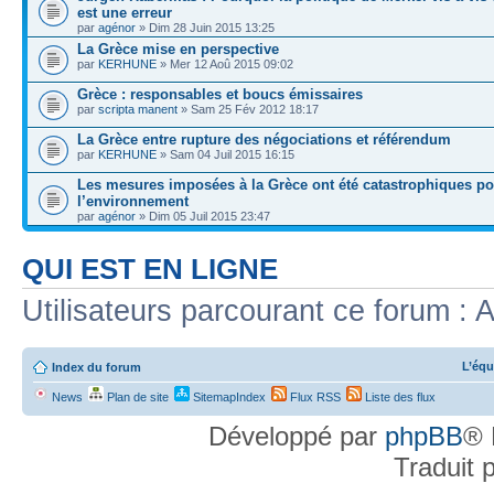
est une erreur
par
agénor
» Dim 28 Juin 2015 13:25
La Grèce mise en perspective
par
KERHUNE
» Mer 12 Aoû 2015 09:02
Grèce : responsables et boucs émissaires
par
scripta manent
» Sam 25 Fév 2012 18:17
La Grèce entre rupture des négociations et référendum
par
KERHUNE
» Sam 04 Juil 2015 16:15
Les mesures imposées à la Grèce ont été catastrophiques po
l’environnement
par
agénor
» Dim 05 Juil 2015 23:47
QUI EST EN LIGNE
Utilisateurs parcourant ce forum : A
L’équ
Index du forum
News
Plan de site
SitemapIndex
Flux RSS
Liste des flux
Développé par
phpBB
® 
Traduit 