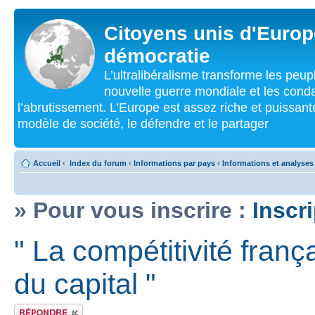
Citoyens unis d'Europe
démocratie
L’ultralibéralisme transforme les peu
nouvelle guerre mondiale et les cond
l’abrutissement. L’Europe est assez riche et puissan
modèle de société, le défendre et le partager
Accueil
‹
Index du forum
‹
Informations par pays
‹
Informations et analyses
» Pour vous inscrire :
Inscr
" La compétitivité fran
du capital "
Répondre