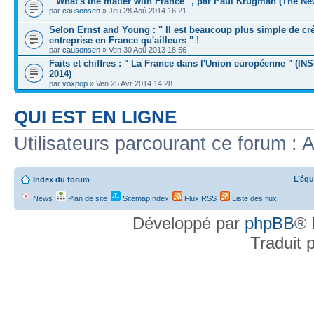
" What's the matter with France ", par Paul Krugman (The N
par
causonsen
» Jeu 28 Aoû 2014 16:21
Selon Ernst and Young : " Il est beaucoup plus simple de cr
entreprise en France qu'ailleurs " !
par
causonsen
» Ven 30 Aoû 2013 18:56
Faits et chiffres : " La France dans l'Union européenne " (IN
2014)
par
voxpop
» Ven 25 Avr 2014 14:28
QUI EST EN LIGNE
Utilisateurs parcourant ce forum : A
L’équ
Index du forum
News
Plan de site
SitemapIndex
Flux RSS
Liste des flux
Développé par
phpBB
® 
Traduit 