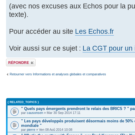
(avec nos excuses aux Echos pour la pub
texte).
Pour accéder au site
Les Echos.fr
Voir aussi sur ce sujet :
La CGT pour un i
Répondre
Retourner vers Informations et analyses globales et comparatives
{ RELATED_TOPICS }
" Quels pays émergents prendront le relais des BRICS ? " p
par
causonsen
» Mar 30 Sep 2014 17:11
" Les pays développés produisent désormais moins de 50% d
mondiale "
par
pierre
» Ven 08 Aoû 2014 10:08