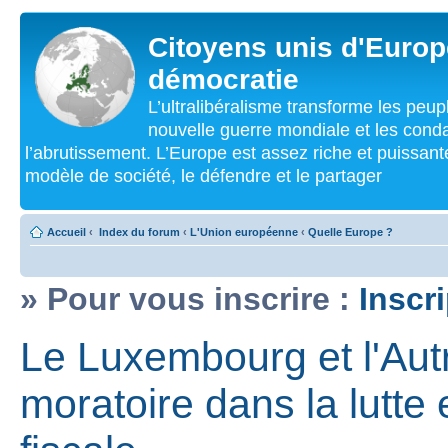
Citoyens unis d'Europe
démocratie
L’ultralibéralisme transforme les peu
nouvelle guerre mondiale et les cond
l’abrutissement. L’Europe est assez riche et puissan
modèle de société, le défendre et le partager
Accueil
‹
Index du forum
‹
L'Union européenne
‹
Quelle Europe ?
» Pour vous inscrire :
Inscr
Le Luxembourg et l'Aut
moratoire dans la lutte