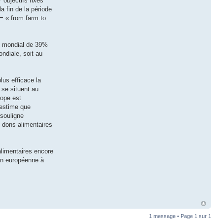
 objectifs fixés
a fin de la période
 = « from farm to
au mondial de 39%
ndiale, soit au
lus efficace la
 se situent au
rope est
 estime que
 souligne
x dons alimentaires
 alimentaires encore
on européenne à
1 message • Page
1
sur
1