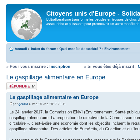
Citoyens unis d'Europe - Solida
L’ultralibéralisme transforme les peuples en troupes de choc d
assez riche et puissante pour promouvoir un autre modèle de s
Accueil
‹
Index du forum
‹
Quel modèle de société ?
‹
Environnement
» Pour vous inscrire :
Inscription
» Si vous êtes déjà inscrit :
Le gaspillage alimentaire en Europe
Répondre
Le gaspillage alimentaire en Europe
par
gerald
» Ven 20 Jan 2017 20:11
Le 24 janvier 2017, la Commission ENVI (Environnement, Santé publique 
gaspillage alimentaire. La proposition de directive de la Commission eur
circulaire », c’est-à-dire une économie dont les objectifs incluent le re
gaspillage alimentaire. Des articles de EuroActiv, du Guardian et du Jou