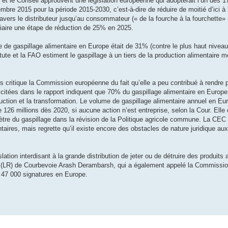
t le Conseil approuvent une législation européenne qui adopterait l’un des 17
e 2015 pour la période 2015-2030, c’est-à-dire de réduire de moitié d’ici à l
travers le distributeur jusqu’au consommateur (« de la fourche à la fourchette»
iaire une étape de réduction de 25% en 2025.
e de gaspillage alimentaire en Europe était de 31% (contre le plus haut nive
e et la FAO estiment le gaspillage à un tiers de la production alimentaire mo
 critique la Commission européenne du fait qu’elle a peu contribué à rendre p
 citées dans le rapport indiquent que 70% du gaspillage alimentaire en Europe
duction et la transformation. Le volume de gaspillage alimentaire annuel en Eu
re 126 millions dès 2020, si aucune action n’est entreprise, selon la Cour. Elle
amètre du gaspillage dans la révision de la Politique agricole commune. La CEC
aires, mais regrette qu’il existe encore des obstacles de nature juridique au
ation interdisant à la grande distribution de jeter ou de détruire des produits
al (LR) de Courbevoie Arash Derambarsh, qui a également appelé la Commissi
li 47 000 signatures en Europe.