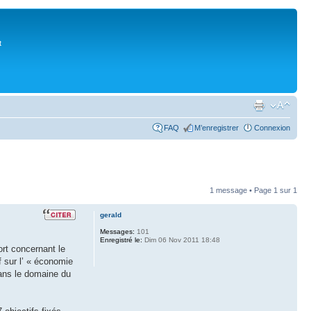
t
FAQ
M’enregistrer
Connexion
1 message • Page
1
sur
1
gerald
Messages:
101
Enregistré le:
Dim 06 Nov 2011 18:48
rt concernant le
f sur l’ « économie
dans le domaine du