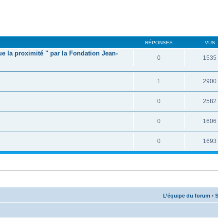
RÉPONSES
VUS
e la proximité " par la Fondation Jean-
0
1535
1
2900
0
2582
0
1606
0
1693
L’équipe du forum
•
S