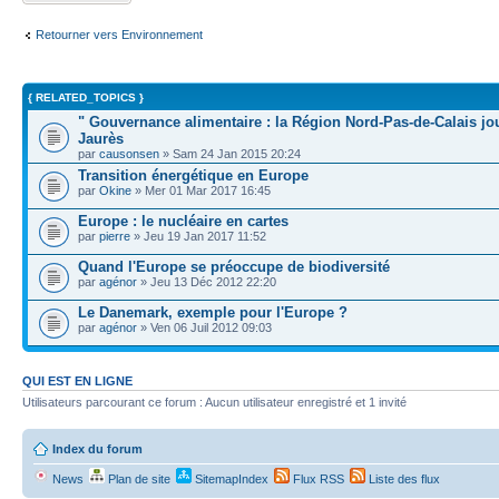
Retourner vers Environnement
{ RELATED_TOPICS }
" Gouvernance alimentaire : la Région Nord-Pas-de-Calais jou
Jaurès
par
causonsen
» Sam 24 Jan 2015 20:24
Transition énergétique en Europe
par
Okine
» Mer 01 Mar 2017 16:45
Europe : le nucléaire en cartes
par
pierre
» Jeu 19 Jan 2017 11:52
Quand l'Europe se préoccupe de biodiversité
par
agénor
» Jeu 13 Déc 2012 22:20
Le Danemark, exemple pour l'Europe ?
par
agénor
» Ven 06 Juil 2012 09:03
QUI EST EN LIGNE
Utilisateurs parcourant ce forum : Aucun utilisateur enregistré et 1 invité
Index du forum
News
Plan de site
SitemapIndex
Flux RSS
Liste des flux