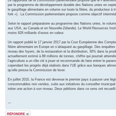
Le rapporteur de la Commission parlementaire propose que le Parlement e
par le programme de développement durable des Nations unies en septembr
le gaspillage alimentaire en volume sur toute la filière, du producteur à 
fork ») . La Commission parlementaire propose comme objectif interméd
Selon le rapport préparatoire au programme des Nations unies, le volum
aux USA, au Canada et en Nouvelle-Zélande). Le World Resources Institut
moins 828 milliards d’euros en valeur.
Un rapport publié le 17 janvier 2017 par la Cour Européenne des Comptes
filière alimentaire en Europe en s’attaquant au gaspillage. Des enquêtes
niveau des foyers, de la restauration et la distribution, 30% dans la pro
actuellement estimé à 88 millions de tonnes, chiffre qui pourrait atteind
l’agriculture a un rôle clé à jouer et recommande de faire entrer le par
cependant les progrès déjà réalisés dans l’UE grâce aux banques aliment
qu’elle presse la Commission de lever.
En juillet 2015, la France est devenue le premier pays à passer une législ
consommables non vendus, suite aux initiatives du conseiller municip
initier une action à son niveau. Deux pétitions dans ce sens ont recueil
---
Répondre