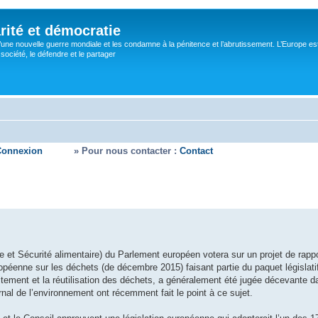
rité et démocratie
’une nouvelle guerre mondiale et les condamne à la pénitence et l’abrutissement. L’Europe es
ociété, le défendre et le partager
Connexion
» Pour nous contacter :
Contact
et Sécurité alimentaire) du Parlement européen votera sur un projet de rappo
opéenne sur les déchets (de décembre 2015) faisant partie du paquet législati
traitement et la réutilisation des déchets, a généralement été jugée décevante 
rnal de l’environnement ont récemment fait le point à ce sujet.