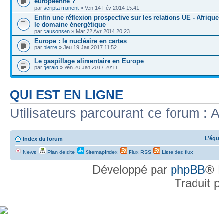
européenne ?
par
scripta manent
» Ven 14 Fév 2014 15:41
Enfin une réflexion prospective sur les relations UE - Afriqu
le domaine énergétique
par
causonsen
» Mar 22 Avr 2014 20:23
Europe : le nucléaire en cartes
par
pierre
» Jeu 19 Jan 2017 11:52
Le gaspillage alimentaire en Europe
par
gerald
» Ven 20 Jan 2017 20:11
QUI EST EN LIGNE
Utilisateurs parcourant ce forum : A
L’équ
Index du forum
News
Plan de site
SitemapIndex
Flux RSS
Liste des flux
Développé par
phpBB
® 
Traduit 