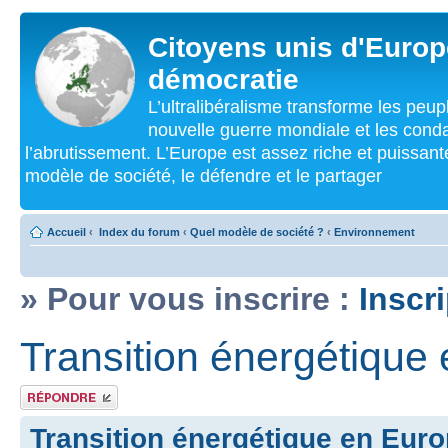
Citoyens unis d'Europe
démocratie
L’ultralibéralisme transforme les peu
nouvelle guerre mondiale et les cond
l’abrutissement. L’Europe est assez riche et puissan
modèle de société, le défendre et le partager
Accueil
‹
Index du forum
‹
Quel modèle de société ?
‹
Environnement
» Pour vous inscrire :
Inscr
Transition énergétique
Répondre
Transition énergétique en Eur