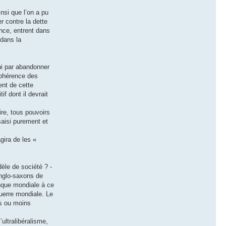
nsi que l’on a pu
r contre la dette
nce, entrent dans
 dans la
ini par abandonner
cohérence des
ent de cette
f dont il devrait
ire, tous pouvoirs
saisi purement et
gira de les «
èle de société ? -
anglo-saxons de
anque mondiale à ce
guerre mondiale. Le
us ou moins
ultralibéralisme,