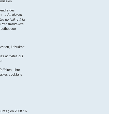
mmission.
prendre des
 ». «
Au niveau
e de faillite à la
 transfrontaliers
ypothétique
tion, il faudrait
es activités qui
er :
ffaires, libre
tables cocktails
eures ; en 2008 : 6