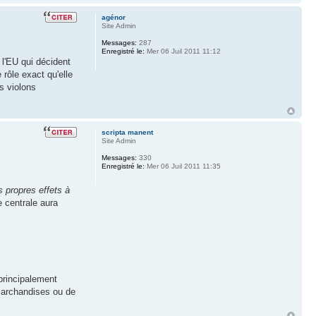
agénor
Site Admin
Messages:
287
Enregistré le:
Mer 06 Juil 2011 11:12
 l'EU qui décident
rôle exact qu'elle
es violons
scripta manent
Site Admin
Messages:
330
Enregistré le:
Mer 06 Juil 2011 11:35
s propres effets à
e centrale aura
 principalement
 marchandises ou de