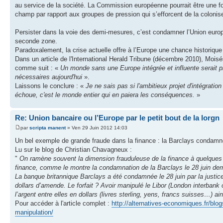
au service de la société. La Commission européenne pourrait être une fo
champ par rapport aux groupes de pression qui s’efforcent de la colonise
Persister dans la voie des demi-mesures, c’est condamner l’Union europée
seconde zone.
Paradoxalement, la crise actuelle offre à l’Europe une chance historique 
Dans un article de l'International Herald Tribune (décembre 2010), Moisés 
comme suit : «
Un monde sans une Europe intégrée et influente serait p
nécessaires aujourd'hui
».
Laissons le conclure : «
Je ne sais pas si l'ambitieux projet d'intégratio
échoue, c'est le monde entier qui en paiera les conséquences.
»
Re: Union bancaire ou l’Europe par le petit bout de la lorgn
par
scripta manent
» Ven 29 Juin 2012 14:03
Un bel exemple de grande fraude dans la finance : la Barclays condamn
Lu sur le blog de Christian Chavagneux :
"
On ramène souvent la dimension frauduleuse de la finance à quelques
finance, comme le montre la condamnation de la Barclays le 28 juin dern
La banque britannique Barclays a été condamnée le 28 juin par la justice
dollars d’amende. Le forfait ? Avoir manipulé le Libor (London interbank o
l’argent entre elles en dollars (livres sterling, yens, francs suisses…) ai
Pour accéder à l'article complet :
http://alternatives-economiques.fr/bl
manipulation/