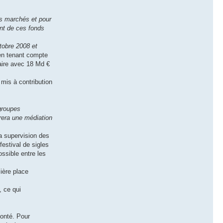
s marchés et pour
ant de ces fonds
tobre 2008 et
n tenant compte
faire avec 18 Md €
 mis à contribution
groupes
urera une médiation
la supervision des
festival de sigles
ssible entre les
ière place
, ce qui
lonté. Pour