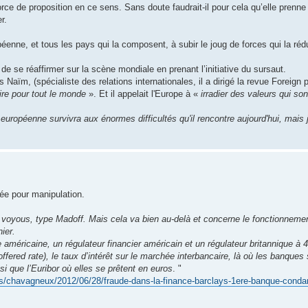
rce de proposition en ce sens. Sans doute faudrait-il pour cela qu’elle prenn
r.
nne, et tous les pays qui la composent, à subir le joug de forces qui la rédu
de se réaffirmer sur la scène mondiale en prenant l’initiative du sursaut.
Naïm, (spécialiste des relations internationales, il a dirigé la revue Foreign p
ire pour tout le monde
». Et il appelait l'Europe à «
irradier des valeurs qui so
n européenne survivra aux énormes difficultés qu'il rencontre aujourd'hui, mais j
ée pour manipulation.
 voyous, type Madoff. Mais cela va bien au-delà et concerne le fonctionnem
ier.
 américaine, un régulateur financier américain et un régulateur britannique à 4
ffered rate), le taux d’intérêt sur le marchée interbancaire, là où les banques
nsi que l’Euribor où elles se prêtent en euros
. "
ogs/chavagneux/2012/06/28/fraude-dans-la-finance-barclays-1ere-banque-cond