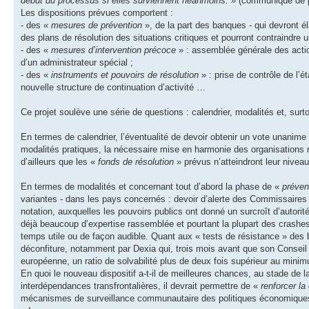
début du processus si elles surviennent néanmoins. »
(communiqué de p
Les dispositions prévues comportent :
- des «
mesures de prévention
», de la part des banques - qui devront é
des plans de résolution des situations critiques et pourront contraindre 
- des «
mesures d’intervention précoce
» : assemblée générale des actio
d’un administrateur spécial ;
- des «
instruments et pouvoirs de résolution
» : prise de contrôle de l’é
nouvelle structure de continuation d’activité …
Ce projet soulève une série de questions : calendrier, modalités et, surt
En termes de calendrier, l’éventualité de devoir obtenir un vote unanim
modalités pratiques, la nécessaire mise en harmonie des organisations 
d’ailleurs que les «
fonds de résolution
» prévus n’atteindront leur nivea
En termes de modalités et concernant tout d’abord la phase de «
préven
variantes - dans les pays concernés : devoir d’alerte des Commissaires 
notation, auxquelles les pouvoirs publics ont donné un surcroît d’autorité
déjà beaucoup d’expertise rassemblée et pourtant la plupart des crashes
temps utile ou de façon audible. Quant aux « tests de résistance » des b
déconfiture, notamment par Dexia qui, trois mois avant que son Conseil 
européenne, un ratio de solvabilité plus de deux fois supérieur au minim
En quoi le nouveau dispositif a-t-il de meilleures chances, au stade de 
interdépendances transfrontalières, il devrait permettre de «
renforcer la
mécanismes de surveillance communautaire des politiques économiques e