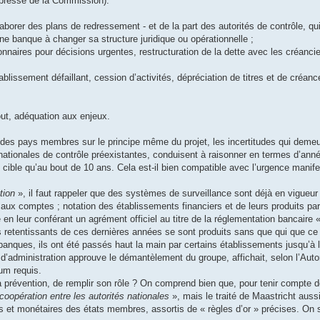
resse de la Commission).
laborer des plans de redressement - et de la part des autorités de contrôle, qu
une banque à changer sa structure juridique ou opérationnelle ;
nnaires pour décisions urgentes, restructuration de la dette avec les créancie
tablissement défaillant, cession d’activités, dépréciation de titres et de créan
out, adéquation aux enjeux.
e des pays membres sur le principe même du projet, les incertitudes qui deme
nationales de contrôle préexistantes, conduisent à raisonner en termes d’ann
u cible qu’au bout de 10 ans. Cela est-il bien compatible avec l’urgence manife
tion
», il faut rappeler que des systèmes de surveillance sont déjà en vigueur
aux comptes ; notation des établissements financiers et de leurs produits pa
 en leur conférant un agrément officiel au titre de la réglementation bancaire «
 retentissants de ces dernières années se sont produits sans que qui que ce s
anques, ils ont été passés haut la main par certains établissements jusqu’à la
d’administration approuve le démantèlement du groupe, affichait, selon l’Auto
um requis.
la prévention, de remplir son rôle ? On comprend bien que, pour tenir compte 
 coopération entre les autorités nationales
», mais le traité de Maastricht auss
t monétaires des états membres, assortis de « règles d’or » précises. On sa