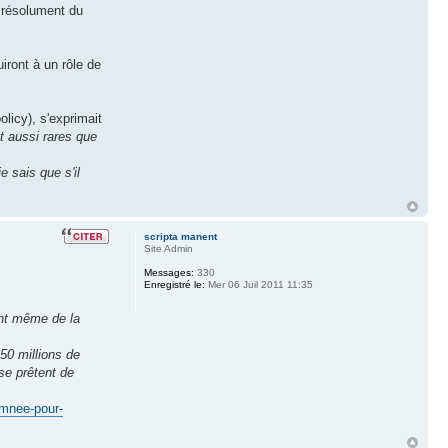
e résolument du
iront à un rôle de
olicy), s'exprimait
nt aussi rares que
e sais que s'il
scripta manent
Site Admin
Messages:
330
Enregistré le:
Mer 06 Juil 2011 11:35
ent même de la
50 millions de
 se prêtent de
amnee-pour-