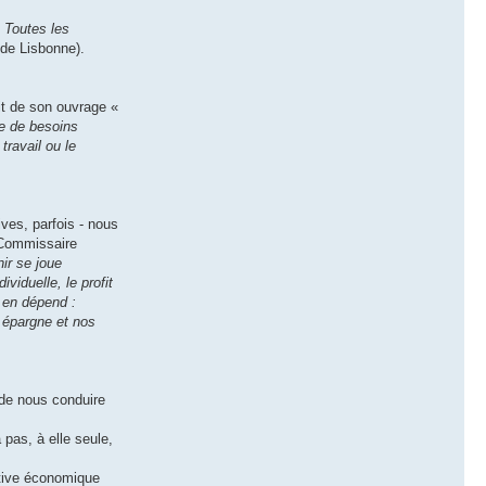
«
Toutes les
 de Lisbonne).
it de son ouvrage «
re de besoins
travail ou le
ives, parfois - nous
 Commissaire
ir se joue
viduelle, le profit
r en dépend :
e épargne et nos
 de nous conduire
 pas, à elle seule,
iative économique