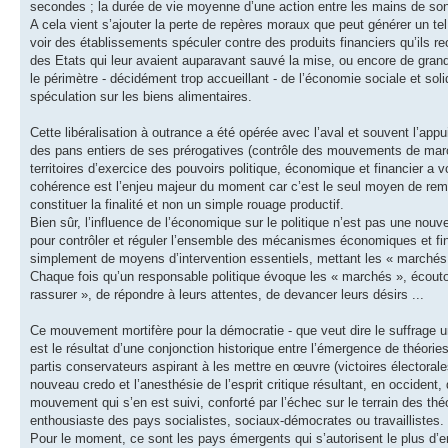
secondes ; la durée de vie moyenne d’une action entre les mains de son
A cela vient s’ajouter la perte de repères moraux que peut générer un te
voir des établissements spéculer contre des produits financiers qu’ils 
des Etats qui leur avaient auparavant sauvé la mise, ou encore de gran
le périmètre - décidément trop accueillant - de l’économie sociale et so
spéculation sur les biens alimentaires.
Cette libéralisation à outrance a été opérée avec l’aval et souvent l’appui
des pans entiers de ses prérogatives (contrôle des mouvements de marc
territoires d’exercice des pouvoirs politique, économique et financier a 
cohérence est l’enjeu majeur du moment car c’est le seul moyen de remett
constituer la finalité et non un simple rouage productif.
Bien sûr, l’influence de l’économique sur le politique n’est pas une nouv
pour contrôler et réguler l’ensemble des mécanismes économiques et finan
simplement de moyens d’intervention essentiels, mettant les « marchés »
Chaque fois qu’un responsable politique évoque les « marchés », écoutons c
rassurer », de répondre à leurs attentes, de devancer leurs désirs ...
Ce mouvement mortifère pour la démocratie - que veut dire le suffrage u
est le résultat d’une conjonction historique entre l’émergence de théori
partis conservateurs aspirant à les mettre en œuvre (victoires élector
nouveau credo et l’anesthésie de l’esprit critique résultant, en occide
mouvement qui s’en est suivi, conforté par l’échec sur le terrain des th
enthousiaste des pays socialistes, sociaux-démocrates ou travaillistes.
Pour le moment, ce sont les pays émergents qui s’autorisent le plus d’en