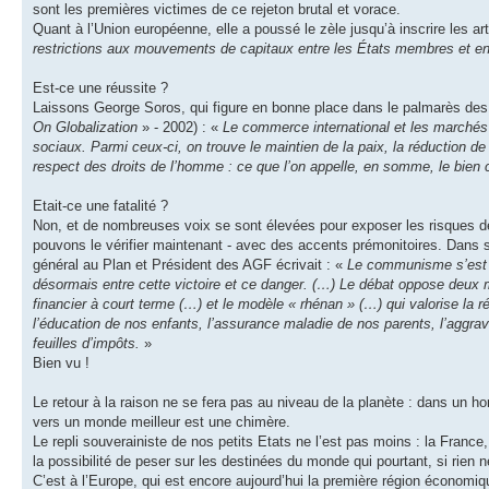
sont les premières victimes de ce rejeton brutal et vorace.
Quant à l’Union européenne, elle a poussé le zèle jusqu’à inscrire les 
restrictions aux mouvements de capitaux entre les États membres et ent
Est-ce une réussite ?
Laissons George Soros, qui figure en bonne place dans le palmarès des g
On Globalization
» - 2002) : «
Le commerce international et les marchés
sociaux. Parmi ceux-ci, on trouve le maintien de la paix, la réduction de 
respect des droits de l’homme : ce que l’on appelle, en somme, le bie
Etait-ce une fatalité ?
Non, et de nombreuses voix se sont élevées pour exposer les risques de la
pouvons le vérifier maintenant - avec des accents prémonitoires. Dans
général au Plan et Président des AGF écrivait : «
Le communisme s’est e
désormais entre cette victoire et ce danger. (…) Le débat oppose deux mo
financier à court terme (…) et le modèle « rhénan » (…) qui valorise la r
l’éducation de nos enfants, l’assurance maladie de nos parents, l’aggrava
feuilles d’impôts.
»
Bien vu !
Le retour à la raison ne se fera pas au niveau de la planète : dans un
vers un monde meilleur est une chimère.
Le repli souverainiste de nos petits Etats ne l’est pas moins : la France
la possibilité de peser sur les destinées du monde qui pourtant, si rien 
C’est à l’Europe, qui est encore aujourd’hui la première région économiqu