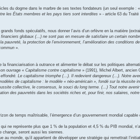
articles du dogme dans le marbre de ses textes fondateurs (un seul exemple : 
re les États membres et les pays tiers sont interdites
» - article 63 du Traité
rands fonds spéculatifs, nous donner l’avis d’un orfèvre en la matière (extra
 financiers globaux (…) ne sont pas en mesure de satisfaire un certain nomb
la pauvreté, la protection de l’environnement, l’amélioration des conditions de 
n commun
».
 financiarisation à outrance et alimenter le débat sur les politiques alternat
 son ouvrage «
Capitalisme contre capitalisme
» (1991), Michel Albert, ancien
ffondré. Le capitalisme triomphe (…). Il redevient dangereux (…). Notre aven
dèles de capitalisme : le modèle « néo-américain », fondé sur la réussite indi
éussite collective, le consensus, le souci du long terme. (…) Tout notre aveni
tion des pauvretés dans les sociétés riches et, pour finir, nos salaires, notr
 horizon de temps maîtrisable, l’émergence d’un gouvernement mondial capable
, qui ne représente plus que 1 % de la population et 4,5 % du PIB mondial, n’a
ne change, seront aussi les siennes.
e au monde, qu’il appartient de développer une stratégie qui remettrait l’init