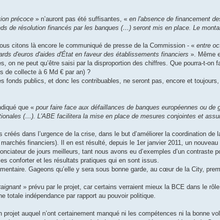
ntion précoce
» n’auront pas été suffisantes, «
en l'absence de financement de
fonds de résolution financés par les banques (…) seront mis en place. Le mont
nous citons là encore le communiqué de presse de la Commission - «
entre oc
rds d'euros d'aides d'État en faveur des établissements financiers
». Même e
s, on ne peut qu’être saisi par la disproportion des chiffres. Que pourra-t-on 
s de collecte à 6 Md € par an) ?
 fonds publics, et donc les contribuables, ne seront pas, encore et toujours,
indiqué que «
pour faire face aux défaillances de banques européennes ou de 
ationales (…). L'ABE facilitera la mise en place de mesures conjointes et ass
 créés dans l’urgence de la crise, dans le but d’améliorer la coordination de 
archés financiers). Il en est résulté, depuis le 1er janvier 2011, un nouveau 
ateur de jours meilleurs, tant nous avons eu d’exemples d’un contraste po
les conforter et les résultats pratiques qui en sont issus.
émentaire. Gageons qu’elle y sera sous bonne garde, au cœur de la City, prem
raignant
» prévu par le projet, car certains verraient mieux la BCE dans le rôle
une totale indépendance par rapport au pouvoir politique.
un projet auquel n’ont certainement manqué ni les compétences ni la bonne vo