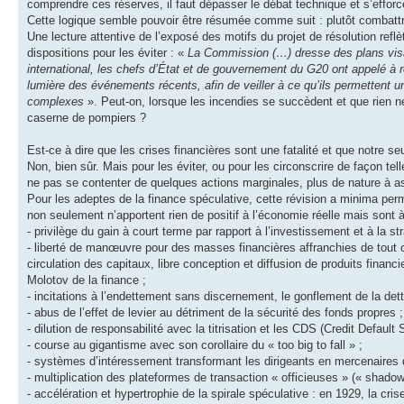
comprendre ces réserves, il faut dépasser le débat technique et s’efforc
Cette logique semble pouvoir être résumée comme suit : plutôt combattr
Une lecture attentive de l’exposé des motifs du projet de résolution reflè
dispositions pour les éviter : «
La Commission (…) dresse des plans visan
international, les chefs d’État et de gouvernement du G20 ont appelé à rée
lumière des événements récents, afin de veiller à ce qu’ils permettent 
complexes
». Peut-on, lorsque les incendies se succèdent et que rien ne
caserne de pompiers ?
Est-ce à dire que les crises financières sont une fatalité et que notre s
Non, bien sûr. Mais pour les éviter, ou pour les circonscrire de façon te
ne pas se contenter de quelques actions marginales, plus de nature à a
Pour les adeptes de la finance spéculative, cette révision a minima per
non seulement n’apportent rien de positif à l’économie réelle mais sont 
- privilège du gain à court terme par rapport à l’investissement et à la s
- liberté de manœuvre pour des masses financières affranchies de tout c
circulation des capitaux, libre conception et diffusion de produits finan
Molotov de la finance ;
- incitations à l’endettement sans discernement, le gonflement de la dette
- abus de l’effet de levier au détriment de la sécurité des fonds propres ;
- dilution de responsabilité avec la titrisation et les CDS (Credit Default 
- course au gigantisme avec son corollaire du « too big to fall » ;
- systèmes d’intéressement transformant les dirigeants en mercenaires d
- multiplication des plateformes de transaction « officieuses » (« shad
- accélération et hypertrophie de la spirale spéculative : en 1929, la cr