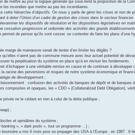
er de mettre au jour la logique générale qui sous-tend la proposition de la Co
e les incendies que mettre au pas les incendiaires.
te cette hiérarchie d’objectifs. On nous y parle de gérer les crises et non de 
t à doter l’Union d’un cadre de gestion des crises dans le secteur financier
.
xaminer les dispositifs de résolution et les dispositions législatives en matièr
une cessation progressive et ordonnée des activités des grands établissements
 permet de penser qu’ils vont cesser, se contenter de faire les plans d’une h
eule marge de manœuvre serait de tenter d’en limiter les dégâts ?
lle qu’elles n’aient pas de commune mesure avec leur actuel potentiel de dévasta
ssurer la perpétuation du système en place qu’à en réviser les fondements.
met d’échapper à une véritable remise en cause et de continuer à développer d
à la racine des perversions et risques de notre système économique et financi
tratégie de développement ;
loisonnement : confusion des activités de banques de dépôt et de banques d’a
ciers composites et opaques, les « CDO » (Collateralized Debt Obligation), véri
 privée ne le cédant en rien à celui de la dette publique ;
Swap) ;
ociles et opiniâtres du système ;
ow banking », « dark pools », tout un programme …) ;
ise boursière a mis 6 mois pour se propager des USA à l’Europe ; en 1987 : 6 h