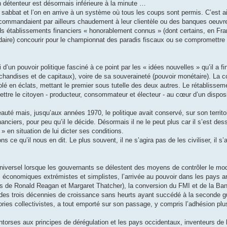
 détenteur est désormais inférieure à la minute …
l sabbat et l’on en arrive à un système où tous les coups sont permis. C’est ai
recommandaient par ailleurs chaudement à leur clientèle ou des banques oeuvre
ds établissements financiers « honorablement connus » (dont certains, en Fra
lidaire) concourir pour le championnat des paradis fiscaux ou se compromettre
 d’un pouvoir politique fasciné à ce point par les « idées nouvelles » qu’il a f
handises et de capitaux), voire de sa souveraineté (pouvoir monétaire). La 
volé en éclats, mettant le premier sous tutelle des deux autres. Le rétablissem
re le citoyen - producteur, consommateur et électeur - au cœur d’un dispositi
eauté mais, jusqu’aux années 1970, le politique avait conservé, sur son territo
ciers, pour peu qu’il le décide. Désormais il ne le peut plus car il s’est des
 en situation de lui dicter ses conditions.
e qu’il nous en dit. Le plus souvent, il ne s’agira pas de les civiliser, il s’a
niversel lorsque les gouvernants se délestent des moyens de contrôler le mod
es économiques extrémistes et simplistes, l’arrivée au pouvoir dans les pays 
ales de Ronald Reagan et Margaret Thatcher), la conversion du FMI et de la B
nt, des trois décennies de croissance sans heurts ayant succédé à la seconde 
éories collectivistes, a tout emporté sur son passage, y compris l’adhésion pl
torses aux principes de dérégulation et les pays occidentaux, inventeurs de l’