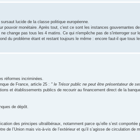
sursaut lucide de la classe politique européenne.
leur pouvoir monétaire. Après tout, c'est ce sont les instances gouvernantes de
ne change pas tous les 4 matins. Ce qui n'empêche pas de s'interroger sur le 
 fond du problème étant et restant toujours le même : encore faut-il que tous l
es réformes incriminées.
anque de France, article 25 :
" le Trésor public ne peut être présentateur de se
ations et établissements publics de recourir au financement direct de la banqu
anques de dépôt.
plication des principes ultralibéraux, notamment parce qu’elle s’est comportée
e de l’Union mais vis-à-vis de l’extérieur et qu’il s’agisse de circulation de