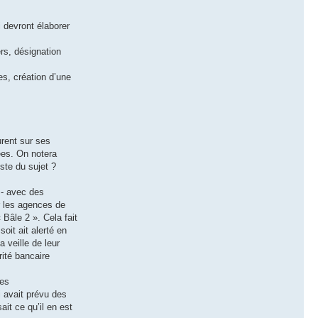
i devront élaborer
rs, désignation
ces, création d’une
urent sur ses
ées. On notera
ste du sujet ?
 - avec des
r les agences de
 Bâle 2 ». Cela fait
oit ait alerté en
 veille de leur
rité bancaire
des
i avait prévu des
it ce qu’il en est