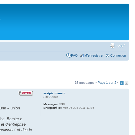
t
FAQ
M’enregistrer
Connexion
16 messages •
Page
1
sur
2
•
1
2
scripta manent
Site Admin
Messages:
330
’une « union
Enregistré le:
Mer 06 Juil 2011 11:35
el Barnier a
et d’entreprise
araissent et dès le