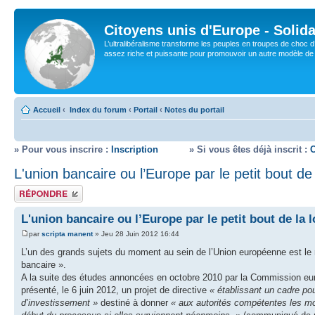
Citoyens unis d'Europe - Solida
L’ultralibéralisme transforme les peuples en troupes de choc d
assez riche et puissante pour promouvoir un autre modèle de s
Accueil
‹
Index du forum
‹
Portail
‹
Notes du portail
» Pour vous inscrire :
Inscription
» Si vous êtes déjà inscrit :
L'union bancaire ou l’Europe par le petit bout de 
Répondre
L'union bancaire ou l’Europe par le petit bout de la 
par
scripta manent
» Jeu 28 Juin 2012 16:44
L’un des grands sujets du moment au sein de l’Union européenne est le 
bancaire ».
A la suite des études annoncées en octobre 2010 par la Commission e
présenté, le 6 juin 2012, un projet de directive
« établissant un cadre pou
d’investissement »
destiné à donner
« aux autorités compétentes les moy