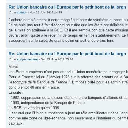
Re: Union bancaire ou l’Europe par le petit bout de la lorgn
par
agénor
» Ven 29 Juin 2012 14:35
J'adhère complètement à cette magnifique note de synthèse et appel au 
Je ne suis pas tout à fait d'accord pour dire que les états ont délaissé 
de la mission attribuée à la BCE. Et il me semble bon que cette mission 
devrait avoir, quitte à le redéfinir de temps en temps statutairement. Le
s'accordent sur le sujet. Je crains qu'on en soit encore très loin.
Re: Union bancaire ou l’Europe par le petit bout de la lorgn
par
scripta manent
» Ven 29 Juin 2012 23:14
Merci.
Les Etats européens n’ont pas attendu l’Union monétaire pour engager l
Pour la France : loi du 3 janvier 1973 sur la réforme des statuts de la B
l’escompte de la Banque de France ".
L’impossibilité pour les administr
donc bientôt 40 ans en France.
Ensuite :
- 1982, suppression de la cloison étanche entre banques d'affaires et b
- 1993, indépendance de la Banque de France.
La BCE ne viendra qu’en 1998.
Il est vrai que l’Union européenne a joué un rôle amplificateur dans l’ap
comme une zone de libre-échange, non seulement à l’intérieur du périmètr
capitaux.