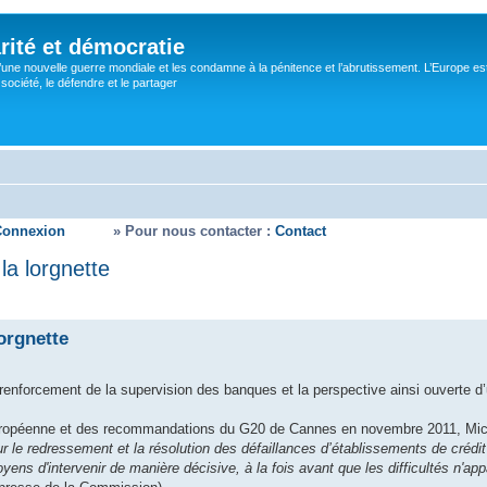
rité et démocratie
’une nouvelle guerre mondiale et les condamne à la pénitence et l’abrutissement. L’Europe es
ociété, le défendre et le partager
Connexion
» Pour nous contacter :
Contact
la lorgnette
lorgnette
renforcement de la supervision des banques et la perspective ainsi ouverte d
uropéenne et des recommandations du G20 de Cannes en novembre 2011, Mich
r le redressement et la résolution des défaillances d’établissements de crédit 
ens d'intervenir de manière décisive, à la fois avant que les difficultés n'app