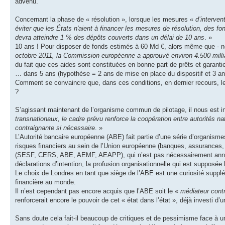
advenu.
Concernant la phase de « résolution », lorsque les mesures «
d’interve
éviter que les États n'aient à financer les mesures de résolution, des 
devra atteindre 1 % des dépôts couverts dans un délai de 10 ans
. »
10 ans ! Pour disposer de fonds estimés à 60 Md €, alors même que - 
octobre 2011, la Commission européenne a approuvé environ 4.500 millia
du fait que ces aides sont constituées en bonne part de prêts et garantie
… dans 5 ans (hypothèse = 2 ans de mise en place du dispositif et 3 an
Comment se convaincre que, dans ces conditions, en dernier recours, les
?
S’agissant maintenant de l’organisme commun de pilotage, il nous est 
transnationaux, le cadre prévu renforce la coopération entre autorités n
contraignante si nécessaire
. »
L’Autorité bancaire européenne (ABE) fait partie d’une série d’organismes
risques financiers au sein de l’Union européenne (banques, assurances, m
(SESF, CERS, ABE, AEMF, AEAPP), qui n’est pas nécessairement annonci
déclarations d’intention, la profusion organisationnelle qui est supposée 
Le choix de Londres en tant que siège de l’ABE est une curiosité suppl
financière au monde.
Il n’est cependant pas encore acquis que l’ABE soit le «
médiateur cont
renforcerait encore le pouvoir de cet « état dans l’état », déjà investi d’
Sans doute cela fait-il beaucoup de critiques et de pessimisme face à 