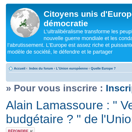
Citoyens unis d'Europe
démocratie
L’ultralibéralisme transforme les peu
nouvelle guerre mondiale et les cond
l’abrutissement. L’Europe est assez riche et puissan
modèle de société, le défendre et le partager
Accueil
‹
Index du forum
‹
L'Union européenne
‹
Quelle Europe ?
» Pour vous inscrire :
Inscr
Alain Lamassoure : " V
budgétaire ? " de l'Un
Répondre