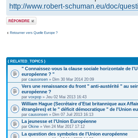
http://www.robert-schuman.eu/doc/quest
Répondre
Retourner vers Quelle Europe ?
{ RELATED_TOPICS }
" Connaissez-vous la clause sociale horizontale de l’
européenne ? "
par
causonsen
» Dim 30 Mar 2014 20:09
Vers une renaissance du front " anti-austérité " au sei
européenne ?
par
voxpop
» Jeu 02 Mai 2013 16:43
William Hague (Secrétaire d’Etat britannique aux Affai
étrangères) et le " déficit démocratique " de l'Union 
par
causonsen
» Dim 07 Juil 2013 16:13
La jeunesse et l'Union Européenne
par
Okine
» Ven 24 Mar 2017 17:12
La question des symboles de l'Union européenne