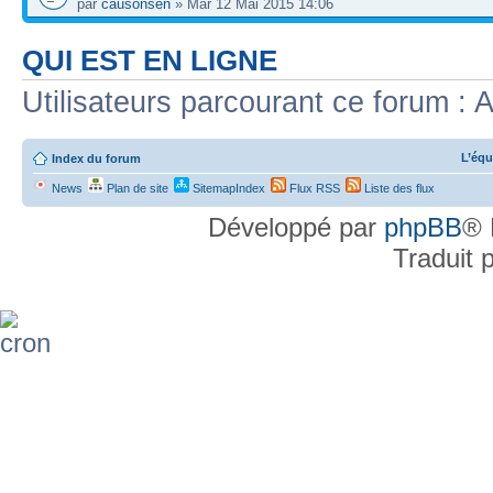
par
causonsen
» Mar 12 Mai 2015 14:06
QUI EST EN LIGNE
Utilisateurs parcourant ce forum : A
L’équ
Index du forum
News
Plan de site
SitemapIndex
Flux RSS
Liste des flux
Développé par
phpBB
® 
Traduit 