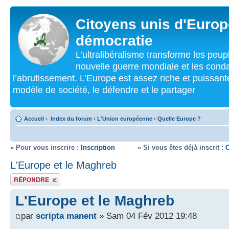
Citoyens unis d'Europe
démocratie
L’ultralibéralisme transforme les peu
nouvelle guerre mondiale et les cond
l’abrutissement. L’Europe est assez riche et puissan
modèle de société, le défendre et le partager
Accueil
‹
Index du forum
‹
L'Union européenne
‹
Quelle Europe ?
» Pour vous inscrire :
Inscription
» Si vous êtes déjà inscrit :
L'Europe et le Maghreb
Répondre
L'Europe et le Maghreb
par
scripta manent
» Sam 04 Fév 2012 19:48