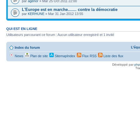
par
agénor
» Mar 25 Oct 2011 22:00
L'Europe est en marche....... contre la démocratie
par
KERHUNE
» Mar 31 Jan 2012 13:55
QUI EST EN LIGNE
Utilisateurs parcourant ce forum : Aucun utilisateur enregistré et 1 invité
L’équ
Index du forum
News
Plan de site
SitemapIndex
Flux RSS
Liste des flux
Développé par
ph
Tra