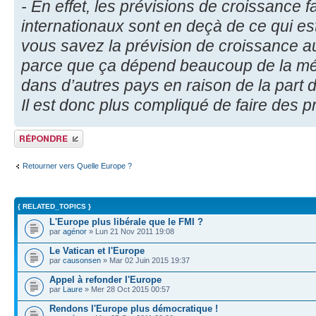
- En effet, les prévisions de croissance 
internationaux sont en deçà de ce qui e
vous savez la prévision de croissance au 
parce que ça dépend beaucoup de la mé
dans d’autres pays en raison de la part de
Il est donc plus compliqué de faire des pr
Répondre
Retourner vers Quelle Europe ?
{ RELATED_TOPICS }
L'Europe plus libérale que le FMI ?
par
agénor
» Lun 21 Nov 2011 19:08
Le Vatican et l'Europe
par
causonsen
» Mar 02 Juin 2015 19:37
Appel à refonder l'Europe
par
Laure
» Mer 28 Oct 2015 00:57
Rendons l'Europe plus démocratique !